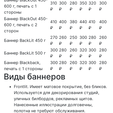
310
300
280
350
320
300
600 г, печать с 1
₽
₽
₽
₽
₽
₽
стороны
Баннер BlackOut 450-
410
400
380
440
410
400
600 г, печать с 2
₽
₽
₽
₽
₽
₽
сторон
270
260
250
300
280
260
Баннер BackLit 450 г
₽
₽
₽
₽
₽
₽
300
280
260
320
300
280
Баннер BackLit 500 г
₽
₽
₽
₽
₽
₽
Баннер Blackback,
300
280
260
320
300
280
печать с 1 стороны
₽
₽
₽
₽
₽
₽
Виды баннеров
Frontlit. Имеет матовое покрытие, без бликов.
Используется для декорирования студий,
уличных билбордов, рекламных щитов.
Нанесенные иллюстрации долговечны,
полотна не требуют обслуживания.