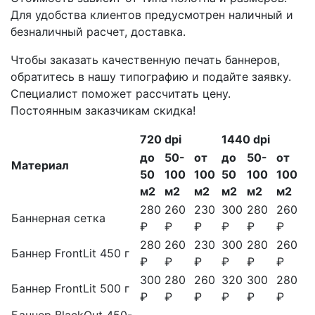
Для удобства клиентов предусмотрен наличный и
безналичный расчет, доставка.
Чтобы заказать качественную печать баннеров,
обратитесь в нашу типографию и подайте заявку.
Специалист поможет рассчитать цену.
Постоянным заказчикам скидка!
720 dpi
1440 dpi
до
50-
от
до
50-
от
Материал
50
100
100
50
100
100
м2
м2
м2
м2
м2
м2
280
260
230
300
280
260
Баннерная сетка
₽
₽
₽
₽
₽
₽
280
260
230
300
280
260
Баннер FrontLit 450 г
₽
₽
₽
₽
₽
₽
300
280
260
320
300
280
Баннер FrontLit 500 г
₽
₽
₽
₽
₽
₽
Баннер BlackOut 450-