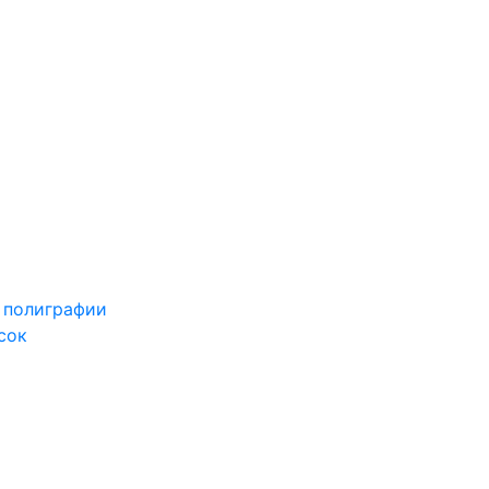
 полиграфии
сок