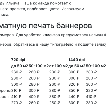
дь Ильича. Наша команда помогает с
шего проекта, подбирает цвета. Используем
нила.
матную печать баннеров
азмеров. Для удобства клиентов предусмотрен наличный
неров, обратитесь в нашу типографию и подайте заявк
720 dpi
1440 dpi
до 50 м2
50-100 м2
от 100 м2
до 50 м2
50-100 м2
280 ₽
260 ₽
230 ₽
300 ₽
280 ₽
280 ₽
260 ₽
230 ₽
300 ₽
280 ₽
300 ₽
280 ₽
260 ₽
320 ₽
300 ₽
тороны
310 ₽
300 ₽
280 ₽
350 ₽
320 ₽
торон
410 ₽
400 ₽
380 ₽
440 ₽
410 ₽
270 ₽
260 ₽
250 ₽
300 ₽
280 ₽