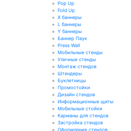
Pop Up
Fold Up
Х баннеры
L баннеры
Y баннеры
Баннер Паук
Press Wall
Мобильные стенды
Уличные стенды
Монтаж стендов
Штендеры
Буклетницы
Промостойки
Дизайн стендов
Информационные щиты
Мобильные стойки
Карманы для стендов
Застройка стендов
Оформление стендов