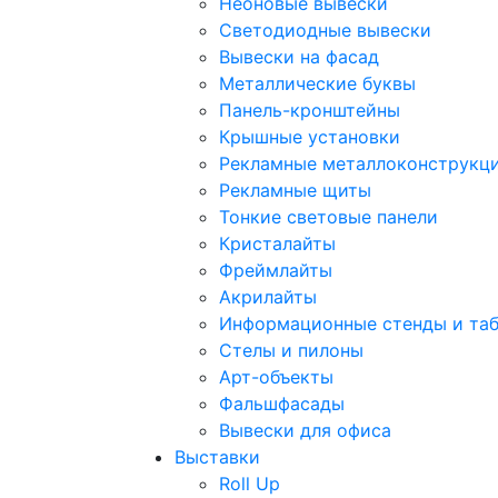
Неоновые вывески
Светодиодные вывески
Вывески на фасад
Металлические буквы
Панель-кронштейны
Крышные установки
Рекламные металлоконструкц
Рекламные щиты
Тонкие световые панели
Кристалайты
Фреймлайты
Акрилайты
Информационные стенды и та
Стелы и пилоны
Арт-объекты
Фальшфасады
Вывески для офиса
Выставки
Roll Up