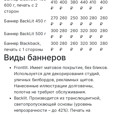
410
400
380
440
410
400
600 г, печать с 2
₽
₽
₽
₽
₽
₽
сторон
270
260
250
300
280
260
Баннер BackLit 450 г
₽
₽
₽
₽
₽
₽
300
280
260
320
300
280
Баннер BackLit 500 г
₽
₽
₽
₽
₽
₽
Баннер Blackback,
300
280
260
320
300
280
печать с 1 стороны
₽
₽
₽
₽
₽
₽
Виды баннеров
Frontlit. Имеет матовое покрытие, без бликов.
Используется для декорирования студий,
уличных билбордов, рекламных щитов.
Нанесенные иллюстрации долговечны,
полотна не требуют обслуживания.
Backlit. Производится из транслюцентной,
светопропускающей основы (уровень
непрозрачности – до 42%). Печать на