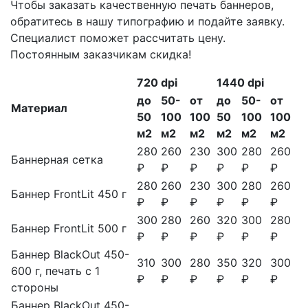
Чтобы заказать качественную печать баннеров,
обратитесь в нашу типографию и подайте заявку.
Специалист поможет рассчитать цену.
Постоянным заказчикам скидка!
720 dpi
1440 dpi
до
50-
от
до
50-
от
Материал
50
100
100
50
100
100
м2
м2
м2
м2
м2
м2
280
260
230
300
280
260
Баннерная сетка
₽
₽
₽
₽
₽
₽
280
260
230
300
280
260
Баннер FrontLit 450 г
₽
₽
₽
₽
₽
₽
300
280
260
320
300
280
Баннер FrontLit 500 г
₽
₽
₽
₽
₽
₽
Баннер BlackOut 450-
310
300
280
350
320
300
600 г, печать с 1
₽
₽
₽
₽
₽
₽
стороны
Баннер BlackOut 450-