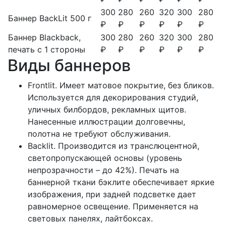
300
280
260
320
300
280
Баннер BackLit 500 г
₽
₽
₽
₽
₽
₽
Баннер Blackback,
300
280
260
320
300
280
печать с 1 стороны
₽
₽
₽
₽
₽
₽
Виды баннеров
Frontlit. Имеет матовое покрытие, без бликов.
Используется для декорирования студий,
уличных билбордов, рекламных щитов.
Нанесенные иллюстрации долговечны,
полотна не требуют обслуживания.
Backlit. Производится из транслюцентной,
светопропускающей основы (уровень
непрозрачности – до 42%). Печать на
баннерной ткани бэклите обеспечивает яркие
изображения, при задней подсветке дает
равномерное освещение. Применяется на
световых панелях, лайтбоксах.