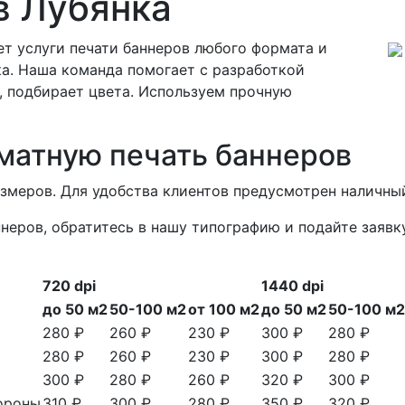
в Лубянка
т услуги печати баннеров любого формата и
а. Наша команда помогает с разработкой
, подбирает цвета. Используем прочную
матную печать баннеров
азмеров. Для удобства клиентов предусмотрен наличный
неров, обратитесь в нашу типографию и подайте заявк
720 dpi
1440 dpi
до 50 м2
50-100 м2
от 100 м2
до 50 м2
50-100 м2
280 ₽
260 ₽
230 ₽
300 ₽
280 ₽
280 ₽
260 ₽
230 ₽
300 ₽
280 ₽
300 ₽
280 ₽
260 ₽
320 ₽
300 ₽
тороны
310 ₽
300 ₽
280 ₽
350 ₽
320 ₽