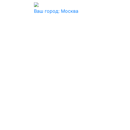
Ваш город:
Москва
Ваш город
Москва
Балашиха
Видное
Воскресенск
Дзержинский
Дмитров
Долгопрудный
Домодедово
Дубна
Железнодорожный
Жуковский
Ивантеевка
Истра
Кашира