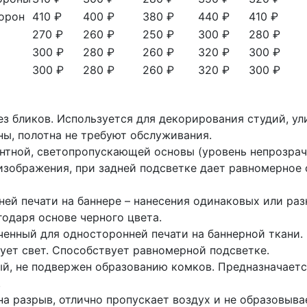
торон
410 ₽
400 ₽
380 ₽
440 ₽
410 ₽
270 ₽
260 ₽
250 ₽
300 ₽
280 ₽
300 ₽
280 ₽
260 ₽
320 ₽
300 ₽
300 ₽
280 ₽
260 ₽
320 ₽
300 ₽
 без бликов. Используется для декорирования студий, у
ы, полотна не требуют обслуживания.
ентной, светопропускающей основы (уровень непрозрач
 изображения, при задней подсветке дает равномерное
ней печати на баннере – нанесения одинаковых или раз
одаря основе черного цвета.
аченный для односторонней печати на баннерной ткани.
ует свет. Способствует равномерной подсветке.
й, не подвержен образованию комков. Предназначаетс
.
 на разрыв, отлично пропускает воздух и не образовыв