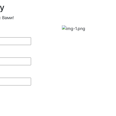
у
 Вами!