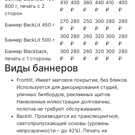
410
400
380
440
410
400
600 г, печать с 2
₽
₽
₽
₽
₽
₽
сторон
270
260
250
300
280
260
Баннер BackLit 450 г
₽
₽
₽
₽
₽
₽
300
280
260
320
300
280
Баннер BackLit 500 г
₽
₽
₽
₽
₽
₽
Баннер Blackback,
300
280
260
320
300
280
печать с 1 стороны
₽
₽
₽
₽
₽
₽
Виды баннеров
Frontlit. Имеет матовое покрытие, без бликов.
Используется для декорирования студий,
уличных билбордов, рекламных щитов.
Нанесенные иллюстрации долговечны,
полотна не требуют обслуживания.
Backlit. Производится из транслюцентной,
светопропускающей основы (уровень
непрозрачности – до 42%). Печать на