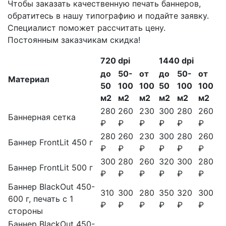
Чтобы заказать качественную печать баннеров,
обратитесь в нашу типографию и подайте заявку.
Специалист поможет рассчитать цену.
Постоянным заказчикам скидка!
720 dpi
1440 dpi
до
50-
от
до
50-
от
Материал
50
100
100
50
100
100
м2
м2
м2
м2
м2
м2
280
260
230
300
280
260
Баннерная сетка
₽
₽
₽
₽
₽
₽
280
260
230
300
280
260
Баннер FrontLit 450 г
₽
₽
₽
₽
₽
₽
300
280
260
320
300
280
Баннер FrontLit 500 г
₽
₽
₽
₽
₽
₽
Баннер BlackOut 450-
310
300
280
350
320
300
600 г, печать с 1
₽
₽
₽
₽
₽
₽
стороны
Баннер BlackOut 450-