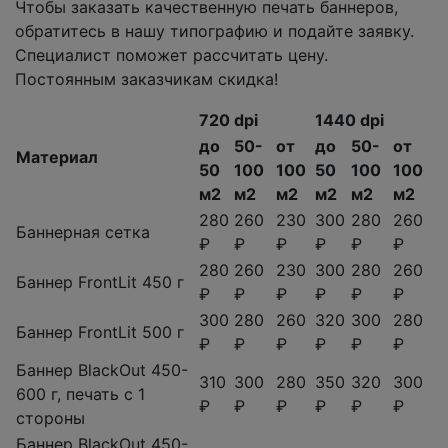
Чтобы заказать качественную печать баннеров,
обратитесь в нашу типографию и подайте заявку.
Специалист поможет рассчитать цену.
Постоянным заказчикам скидка!
720 dpi
1440 dpi
до
50-
от
до
50-
от
Материал
50
100
100
50
100
100
м2
м2
м2
м2
м2
м2
280
260
230
300
280
260
Баннерная сетка
₽
₽
₽
₽
₽
₽
280
260
230
300
280
260
Баннер FrontLit 450 г
₽
₽
₽
₽
₽
₽
300
280
260
320
300
280
Баннер FrontLit 500 г
₽
₽
₽
₽
₽
₽
Баннер BlackOut 450-
310
300
280
350
320
300
600 г, печать с 1
₽
₽
₽
₽
₽
₽
стороны
Баннер BlackOut 450-