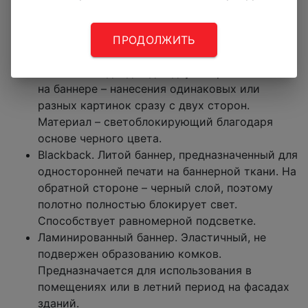
баннерной ткани бэклите обеспечивает яркие
изображения, при задней подсветке дает
равномерное освещение. Применяется на
ПРОДОЛЖИТЬ
световых панелях, лайтбоксах.
BlockOut. Подходит для двухсторонней печати
на баннере – нанесения одинаковых или
разных картинок сразу с двух сторон.
Материал – светоблокирующий благодаря
основе черного цвета.
Blackback. Литой баннер, предназначенный для
односторонней печати на баннерной ткани. На
обратной стороне – черный слой, поэтому
полотно полностью блокирует свет.
Способствует равномерной подсветке.
Ламинированный баннер. Эластичный, не
подвержен образованию комков.
Предназначается для использования в
помещениях или в летний период на фасадах
зданий.