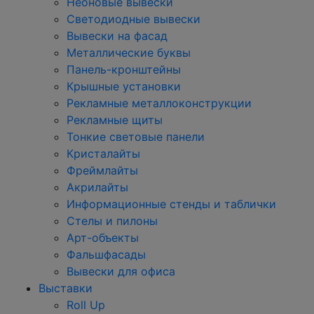
Неоновые вывески
Светодиодные вывески
Вывески на фасад
Металлические буквы
Панель-кронштейны
Крышные установки
Рекламные металлоконструкции
Рекламные щиты
Тонкие световые панели
Кристалайты
Фреймлайты
Акрилайты
Информационные стенды и таблички
Стелы и пилоны
Арт-объекты
Фальшфасады
Вывески для офиса
Выставки
Roll Up