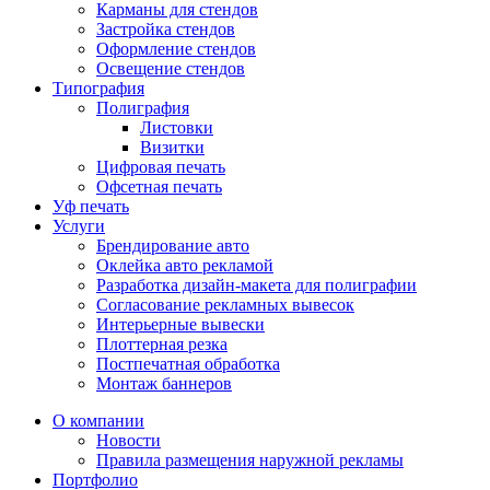
Карманы для стендов
Застройка стендов
Оформление стендов
Освещение стендов
Типография
Полиграфия
Листовки
Визитки
Цифровая печать
Офсетная печать
Уф печать
Услуги
Брендирование авто
Оклейка авто рекламой
Разработка дизайн-макета для полиграфии
Согласование рекламных вывесок
Интерьерные вывески
Плоттерная резка
Постпечатная обработка
Монтаж баннеров
О компании
Новости
Правила размещения наружной рекламы
Портфолио