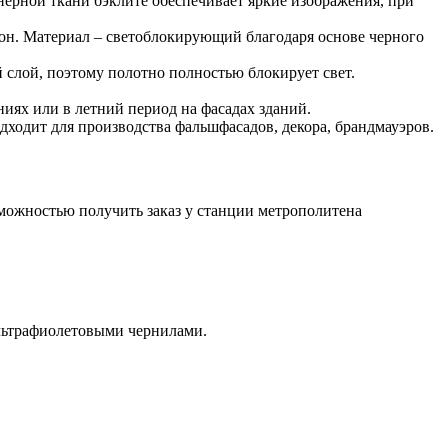
нерной ткани бэклите обеспечивает яркие изображения, при
рон. Материал – светоблокирующий благодаря основе черного
 слой, поэтому полотно полностью блокирует свет.
иях или в летний период на фасадах зданий.
одходит для производства фальшфасадов, декора, брандмауэров.
зможностью получить заказ у станции метрополитена
льтрафиолетовыми чернилами.