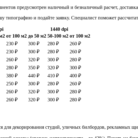
клиентов предусмотрен наличный и безналичный расчет, доставка
ашу типографию и подайте заявку. Специалист поможет рассчита
pi
1440 dpi
 м2
от 100 м2
до 50 м2
50-100 м2
от 100 м2
230 ₽
300 ₽
280 ₽
260 ₽
230 ₽
300 ₽
280 ₽
260 ₽
260 ₽
320 ₽
300 ₽
280 ₽
280 ₽
350 ₽
320 ₽
300 ₽
380 ₽
440 ₽
410 ₽
400 ₽
250 ₽
300 ₽
280 ₽
260 ₽
260 ₽
320 ₽
300 ₽
280 ₽
260 ₽
320 ₽
300 ₽
280 ₽
уется для декорирования студий, уличных билбордов, рекламных 