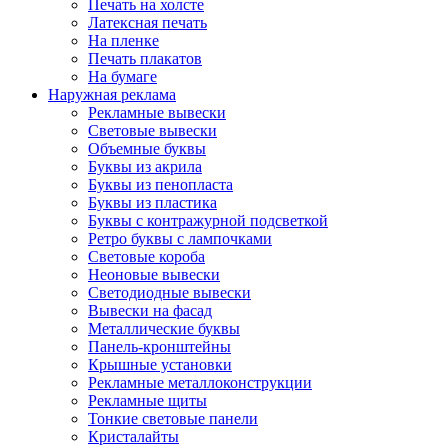
Печать на холсте
Латексная печать
На пленке
Печать плакатов
На бумаге
Наружная реклама
Рекламные вывески
Световые вывески
Объемные буквы
Буквы из акрила
Буквы из пенопласта
Буквы из пластика
Буквы с контражурной подсветкой
Ретро буквы с лампочками
Световые короба
Неоновые вывески
Светодиодные вывески
Вывески на фасад
Металлические буквы
Панель-кронштейны
Крышные установки
Рекламные металлоконструкции
Рекламные щиты
Тонкие световые панели
Кристалайты