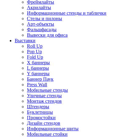
Фреймлайты
Акрилайты
Информационные стенды и таблички
Стелы и пилоны
Арт-объекты
Фальшфасады
Вывески для офиса
Выставки
Roll Up
Pop Up
Fold Up
Х баннеры
L баннеры
Y баннеры
Баннер Паук
Press Wall
Мобильные стенды
Уличные стенды
Монтаж стендов
Штендеры
Буклетницы
Промостойки
Дизайн стендов
Информационные щиты
Мобильные стойки