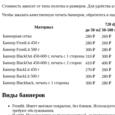
Стоимость зависит от типа полотна и размеров. Для удобства 
Чтобы заказать качественную печать баннеров, обратитесь в н
720 d
Материал
до 50 м2
50-100
Баннерная сетка
280 ₽
260 ₽
Баннер FrontLit 450 г
280 ₽
260 ₽
Баннер FrontLit 500 г
300 ₽
280 ₽
Баннер BlackOut 450-600 г, печать с 1 стороны
310 ₽
300 ₽
Баннер BlackOut 450-600 г, печать с 2 сторон
410 ₽
400 ₽
Баннер BackLit 450 г
270 ₽
260 ₽
Баннер BackLit 500 г
300 ₽
280 ₽
Баннер Blackback, печать с 1 стороны
300 ₽
280 ₽
Виды баннеров
Frontlit. Имеет матовое покрытие, без бликов. Использ
требуют обслуживания.