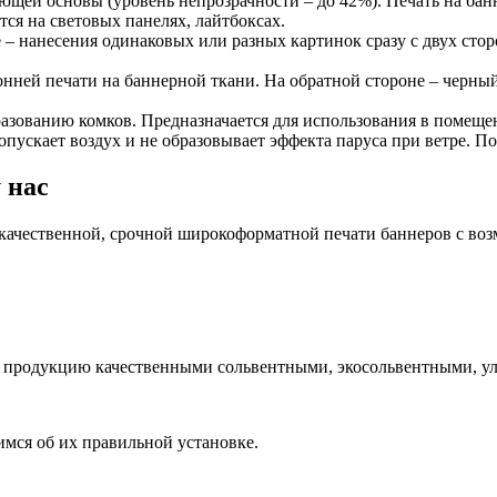
ающей основы (уровень непрозрачности – до 42%). Печать на бан
ся на световых панелях, лайтбоксах.
е – нанесения одинаковых или разных картинок сразу с двух сто
онней печати на баннерной ткани. На обратной стороне – черный
зованию комков. Предназначается для использования в помещен
ропускает воздух и не образовывает эффекта паруса при ветре. П
 нас
 качественной, срочной широкоформатной печати баннеров с во
м продукцию качественными сольвентными, экосольвентными, у
имся об их правильной установке.