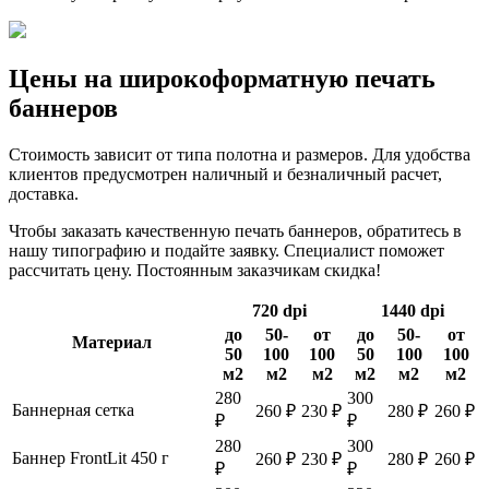
Цены на широкоформатную печать
баннеров
Стоимость зависит от типа полотна и размеров. Для удобства
клиентов предусмотрен наличный и безналичный расчет,
доставка.
Чтобы заказать качественную печать баннеров, обратитесь в
нашу типографию и подайте заявку. Специалист поможет
рассчитать цену. Постоянным заказчикам скидка!
720 dpi
1440 dpi
до
50-
от
до
50-
от
Материал
50
100
100
50
100
100
м2
м2
м2
м2
м2
м2
280
300
Баннерная сетка
260 ₽
230 ₽
280 ₽
260 ₽
₽
₽
280
300
Баннер FrontLit 450 г
260 ₽
230 ₽
280 ₽
260 ₽
₽
₽