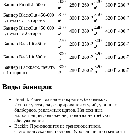
300
320
Баннер FrontLit 500 г
280 ₽
260 ₽
300 ₽
280 ₽
₽
₽
310
350
Баннер BlackOut 450-600
300 ₽
280 ₽
320 ₽
300 ₽
г, печать с 1 стороны
₽
₽
410
440
Баннер BlackOut 450-600
400 ₽
380 ₽
410 ₽
400 ₽
г, печать с 2 сторон
₽
₽
270
300
Баннер BackLit 450 г
260 ₽
250 ₽
280 ₽
260 ₽
₽
₽
300
320
Баннер BackLit 500 г
280 ₽
260 ₽
300 ₽
280 ₽
₽
₽
300
320
Баннер Blackback, печать
280 ₽
260 ₽
300 ₽
280 ₽
с 1 стороны
₽
₽
Виды баннеров
Frontlit. Имеет матовое покрытие, без бликов.
Используется для декорирования студий, уличных
билбордов, рекламных щитов. Нанесенные
иллюстрации долговечны, полотна не требуют
обслуживания.
Backlit. Производится из транслюцентной,
светопропускающей основы (уровень непрозрачности –