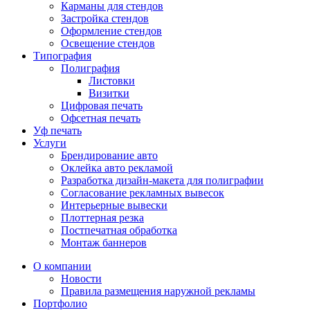
Карманы для стендов
Застройка стендов
Оформление стендов
Освещение стендов
Типография
Полиграфия
Листовки
Визитки
Цифровая печать
Офсетная печать
Уф печать
Услуги
Брендирование авто
Оклейка авто рекламой
Разработка дизайн-макета для полиграфии
Согласование рекламных вывесок
Интерьерные вывески
Плоттерная резка
Постпечатная обработка
Монтаж баннеров
О компании
Новости
Правила размещения наружной рекламы
Портфолио