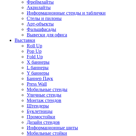
Фреймлайты
Акрилайты
Информационные стенды и таблички
Стелы и пилоны
Арт-объекты
Фальшфасады
Вывески для офиса
Выставки
Roll Up
Pop Up
Fold Up
Х баннеры
L баннеры
Y баннеры
Баннер Паук
Press Wall
Мобильные стенды
Уличные стенды
Монтаж стендов
Штендеры
Буклетницы
Промостойки
Дизайн стендов
Информационные щиты
Мобильные стойки