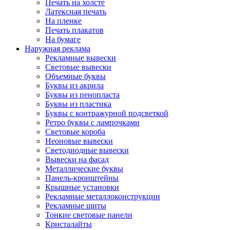
Печать на холсте
Латексная печать
На пленке
Печать плакатов
На бумаге
Наружная реклама
Рекламные вывески
Световые вывески
Объемные буквы
Буквы из акрила
Буквы из пенопласта
Буквы из пластика
Буквы с контражурной подсветкой
Ретро буквы с лампочками
Световые короба
Неоновые вывески
Светодиодные вывески
Вывески на фасад
Металлические буквы
Панель-кронштейны
Крышные установки
Рекламные металлоконструкции
Рекламные щиты
Тонкие световые панели
Кристалайты