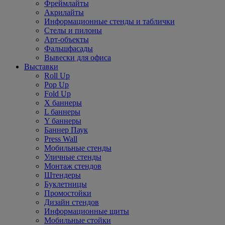
Фреймлайты
Акрилайты
Информационные стенды и таблички
Стелы и пилоны
Арт-объекты
Фальшфасады
Вывески для офиса
Выставки
Roll Up
Pop Up
Fold Up
Х баннеры
L баннеры
Y баннеры
Баннер Паук
Press Wall
Мобильные стенды
Уличные стенды
Монтаж стендов
Штендеры
Буклетницы
Промостойки
Дизайн стендов
Информационные щиты
Мобильные стойки