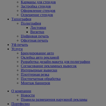
Карманы для стендов
Застройка стендов
Оформление стендов
Освещение стендов
Типография
Полиграфия
Листовки
Визитки
Цифровая печать
Офсетная печать
Уф печать
Услуги
Брендирование авто
Оклейка авто рекламой
Разработка дизайн-макета для полиграфии
Согласование рекламных вывесок
Интерьерные вывески
Плоттерная резка
Постпечатная обработка
Монтаж баннеров
О компании
Новости
Правила размещения наружной рекламы
Портфолио