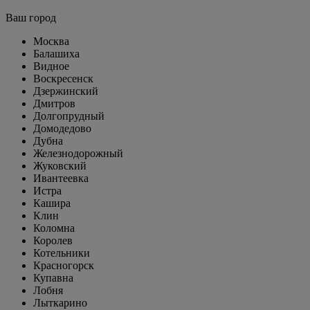
Ваш город
Москва
Балашиха
Видное
Воскресенск
Дзержинский
Дмитров
Долгопрудный
Домодедово
Дубна
Железнодорожный
Жуковский
Ивантеевка
Истра
Кашира
Клин
Коломна
Королев
Котельники
Красногорск
Купавна
Лобня
Лыткарино