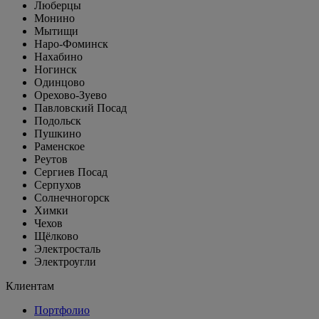
Люберцы
Монино
Мытищи
Наро-Фоминск
Нахабино
Ногинск
Одинцово
Орехово-Зуево
Павловский Посад
Подольск
Пушкино
Раменское
Реутов
Сергиев Посад
Серпухов
Солнечногорск
Химки
Чехов
Щёлково
Электросталь
Электроугли
Клиентам
Портфолио