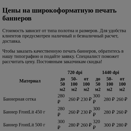
Цены на широкоформатную печать
баннеров
Стоимость зависит от типа полотна и размеров. Для удобства
клиентов предусмотрен наличный и безналичный расчет,
доставка.
Чтобы заказать качественную печать баннеров, обратитесь в
нашу типографию и подайте заявку. Специалист поможет
рассчитать цену. Постоянным заказчикам скидка!
720 dpi
1440 dpi
до
50-
от
до
50-
от
Материал
50
100
100
50
100
100
м2
м2
м2
м2
м2
м2
280
300
Баннерная сетка
260 ₽
230 ₽
280 ₽
260 ₽
₽
₽
280
300
Баннер FrontLit 450 г
260 ₽
230 ₽
280 ₽
260 ₽
₽
₽
300
320
Баннер FrontLit 500 г
280 ₽
260 ₽
300 ₽
280 ₽
₽
₽