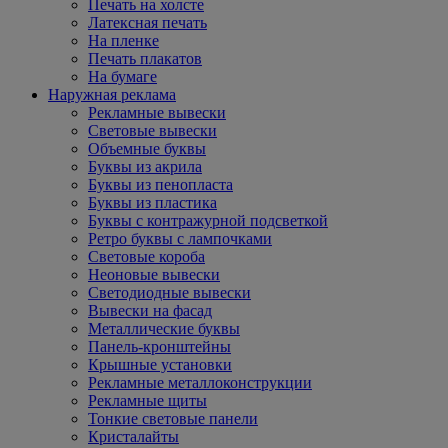
Печать на холсте
Латексная печать
На пленке
Печать плакатов
На бумаге
Наружная реклама
Рекламные вывески
Световые вывески
Объемные буквы
Буквы из акрила
Буквы из пенопласта
Буквы из пластика
Буквы с контражурной подсветкой
Ретро буквы с лампочками
Световые короба
Неоновые вывески
Светодиодные вывески
Вывески на фасад
Металлические буквы
Панель-кронштейны
Крышные установки
Рекламные металлоконструкции
Рекламные щиты
Тонкие световые панели
Кристалайты