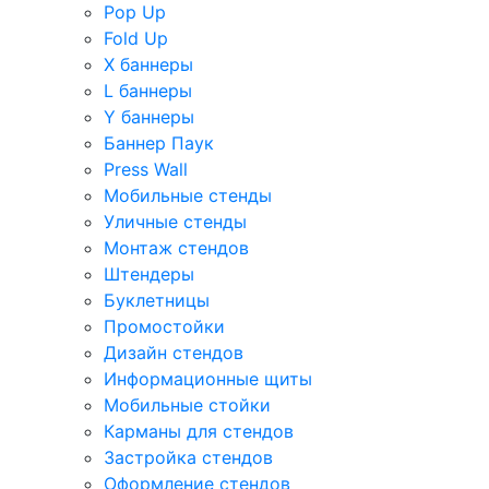
Pop Up
Fold Up
Х баннеры
L баннеры
Y баннеры
Баннер Паук
Press Wall
Мобильные стенды
Уличные стенды
Монтаж стендов
Штендеры
Буклетницы
Промостойки
Дизайн стендов
Информационные щиты
Мобильные стойки
Карманы для стендов
Застройка стендов
Оформление стендов