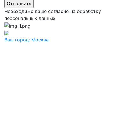
Необходимо ваше согласие на обработку
персональных данных
Ваш город:
Москва
Ваш город
Москва
Балашиха
Видное
Воскресенск
Дзержинский
Дмитров
Долгопрудный
Домодедово
Дубна
Железнодорожный