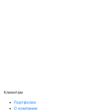
Орехово-Зуево
Павловский Посад
Подольск
Пушкино
Раменское
Реутов
Сергиев Посад
Серпухов
Солнечногорск
Химки
Чехов
Щёлково
Электросталь
Электроугли
Клиентам
Портфолио
О компании