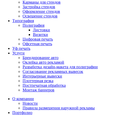
Карманы для стендов
Застройка стендов
Оформление стендов
Освещение стендов
Типография
Полиграфия
Листовки
Визитки
Цифровая печать
Офсетная печать
Уф печать
Услуги
Брендирование авто
Оклейка авто рекламой
Разработка дизайн-макета для полиграфии
Согласование рекламных вывесок
Интерьерные вывески
Плоттерная резка
Постпечатная обработка
Монтаж баннеров
О компании
Новости
Правила размещения наружной рекламы
Портфолио