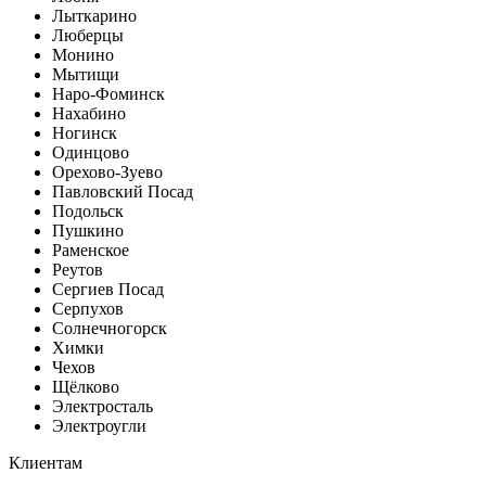
Лыткарино
Люберцы
Монино
Мытищи
Наро-Фоминск
Нахабино
Ногинск
Одинцово
Орехово-Зуево
Павловский Посад
Подольск
Пушкино
Раменское
Реутов
Сергиев Посад
Серпухов
Солнечногорск
Химки
Чехов
Щёлково
Электросталь
Электроугли
Клиентам