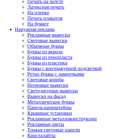
Печать на холсте
Латексная печать
На пленке
Печать плакатов
На бумаге
Наружная реклама
Рекламные вывески
Световые вывески
Объемные буквы
Буквы из акрила
Буквы из пенопласта
Буквы из пластика
Буквы с контражурной подсветкой
Ретро буквы с лампочками
Световые короба
Неоновые вывески
Светодиодные вывески
Вывески на фасад
Металлические буквы
Панель-кронштейны
Крышные установки
Рекламные металлоконструкции
Рекламные щиты
Тонкие световые панели
Кристалайты