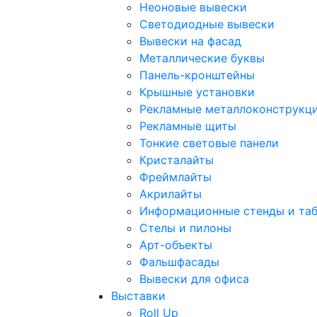
Неоновые вывески
Светодиодные вывески
Вывески на фасад
Металлические буквы
Панель-кронштейны
Крышные установки
Рекламные металлоконструкц
Рекламные щиты
Тонкие световые панели
Кристалайты
Фреймлайты
Акрилайты
Информационные стенды и та
Стелы и пилоны
Арт-объекты
Фальшфасады
Вывески для офиса
Выставки
Roll Up