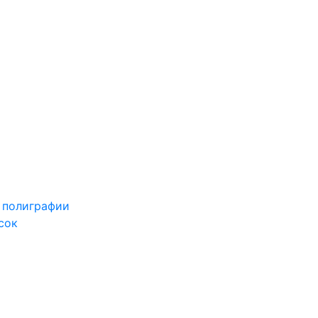
 полиграфии
сок