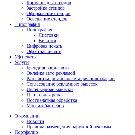
Карманы для стендов
Застройка стендов
Оформление стендов
Освещение стендов
Типография
Полиграфия
Листовки
Визитки
Цифровая печать
Офсетная печать
Уф печать
Услуги
Брендирование авто
Оклейка авто рекламой
Разработка дизайн-макета для полиграфии
Согласование рекламных вывесок
Интерьерные вывески
Плоттерная резка
Постпечатная обработка
Монтаж баннеров
О компании
Новости
Правила размещения наружной рекламы
Портфолио