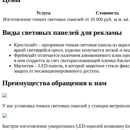
Услуга
Стоимость
Изготовление тонких световых панелей
от 10 000 руб. за м. кв.
Виды световых панелей для рекламы
Кристалайт – прозрачная тонкая световая панель из акри
яркий светящийся ореол, изделие получается легкой и не
Фреймлайт отличается наличием алюминиевого клик-проф
в нем создается за счет светорассеивающей пленки бэклит
Магнетик – LED-панель, в которой защитное стекло фик
защита от несанкционированного доступа.
Преимущества обращения к нам
У нас установка тонких световых панелей у станции метропол
Быстрое изготовление ультратонких LED-панелей возможно бла