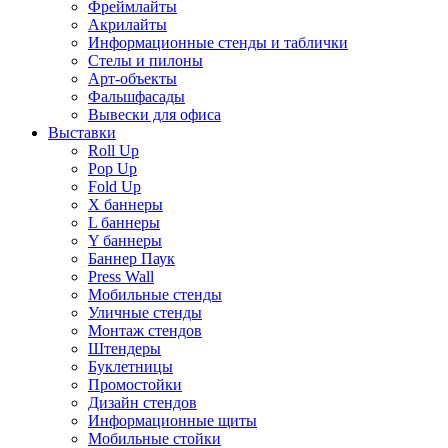
Фреймлайты
Акрилайты
Информационные стенды и таблички
Стелы и пилоны
Арт-объекты
Фальшфасады
Вывески для офиса
Выставки
Roll Up
Pop Up
Fold Up
Х баннеры
L баннеры
Y баннеры
Баннер Паук
Press Wall
Мобильные стенды
Уличные стенды
Монтаж стендов
Штендеры
Буклетницы
Промостойки
Дизайн стендов
Информационные щиты
Мобильные стойки