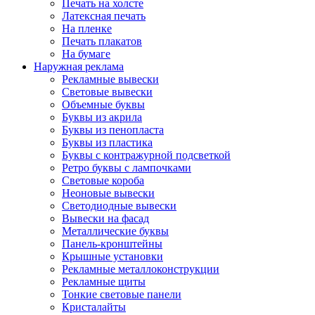
Печать на холсте
Латексная печать
На пленке
Печать плакатов
На бумаге
Наружная реклама
Рекламные вывески
Световые вывески
Объемные буквы
Буквы из акрила
Буквы из пенопласта
Буквы из пластика
Буквы с контражурной подсветкой
Ретро буквы с лампочками
Световые короба
Неоновые вывески
Светодиодные вывески
Вывески на фасад
Металлические буквы
Панель-кронштейны
Крышные установки
Рекламные металлоконструкции
Рекламные щиты
Тонкие световые панели
Кристалайты