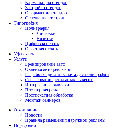
Карманы для стендов
Застройка стендов
Оформление стендов
Освещение стендов
Типография
Полиграфия
Листовки
Визитки
Цифровая печать
Офсетная печать
Уф печать
Услуги
Брендирование авто
Оклейка авто рекламой
Разработка дизайн-макета для полиграфии
Согласование рекламных вывесок
Интерьерные вывески
Плоттерная резка
Постпечатная обработка
Монтаж баннеров
О компании
Новости
Правила размещения наружной рекламы
Портфолио