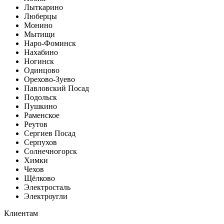
Лыткарино
Люберцы
Монино
Мытищи
Наро-Фоминск
Нахабино
Ногинск
Одинцово
Орехово-Зуево
Павловский Посад
Подольск
Пушкино
Раменское
Реутов
Сергиев Посад
Серпухов
Солнечногорск
Химки
Чехов
Щёлково
Электросталь
Электроугли
Клиентам