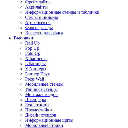
Фреймлайты
Акрилайты
Информационные стенды и таблички
Стелы и пилоны
Арт-объекты
Фальшфасады
Вывески для офиса
Выставки
Roll Up
Pop Up
Fold Up
Х баннеры
L баннеры
Y баннеры
Баннер Паук
Press Wall
Мобильные стенды
Уличные стенды
Монтаж стендов
Штендеры
Буклетницы
Промостойки
Дизайн стендов
Информационные щиты
Мобильные стойки