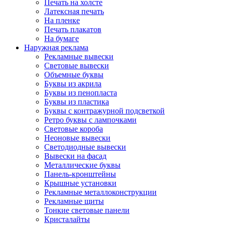
Печать на холсте
Латексная печать
На пленке
Печать плакатов
На бумаге
Наружная реклама
Рекламные вывески
Световые вывески
Объемные буквы
Буквы из акрила
Буквы из пенопласта
Буквы из пластика
Буквы с контражурной подсветкой
Ретро буквы с лампочками
Световые короба
Неоновые вывески
Светодиодные вывески
Вывески на фасад
Металлические буквы
Панель-кронштейны
Крышные установки
Рекламные металлоконструкции
Рекламные щиты
Тонкие световые панели
Кристалайты