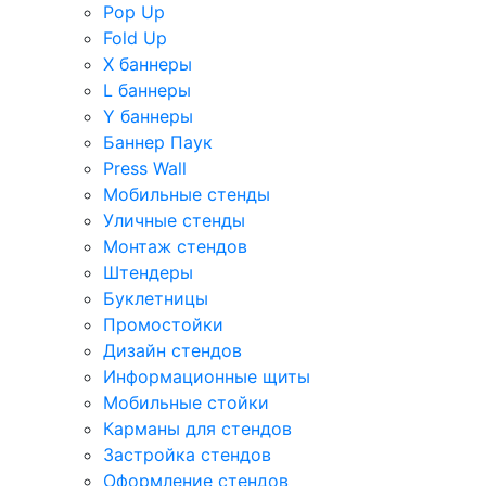
Pop Up
Fold Up
Х баннеры
L баннеры
Y баннеры
Баннер Паук
Press Wall
Мобильные стенды
Уличные стенды
Монтаж стендов
Штендеры
Буклетницы
Промостойки
Дизайн стендов
Информационные щиты
Мобильные стойки
Карманы для стендов
Застройка стендов
Оформление стендов