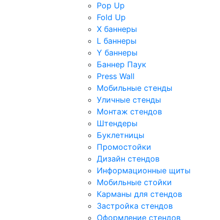
Pop Up
Fold Up
Х баннеры
L баннеры
Y баннеры
Баннер Паук
Press Wall
Мобильные стенды
Уличные стенды
Монтаж стендов
Штендеры
Буклетницы
Промостойки
Дизайн стендов
Информационные щиты
Мобильные стойки
Карманы для стендов
Застройка стендов
Оформление стендов