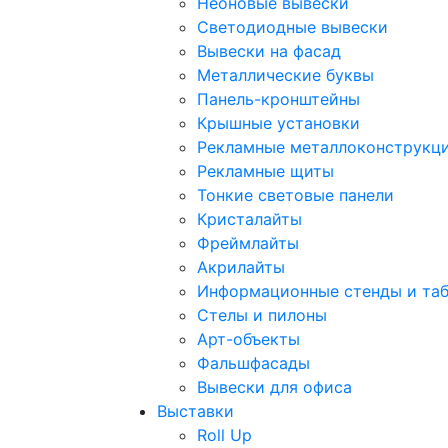
Неоновые вывески
Светодиодные вывески
Вывески на фасад
Металлические буквы
Панель-кронштейны
Крышные установки
Рекламные металлоконструкц
Рекламные щиты
Тонкие световые панели
Кристалайты
Фреймлайты
Акрилайты
Информационные стенды и та
Стелы и пилоны
Арт-объекты
Фальшфасады
Вывески для офиса
Выставки
Roll Up