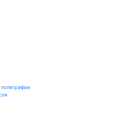
 полиграфии
сок