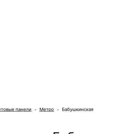
 печать
Наружная реклама
Выставки
Портфолио
Ц
етовые панели
Метро
Бабушкинская
-
-