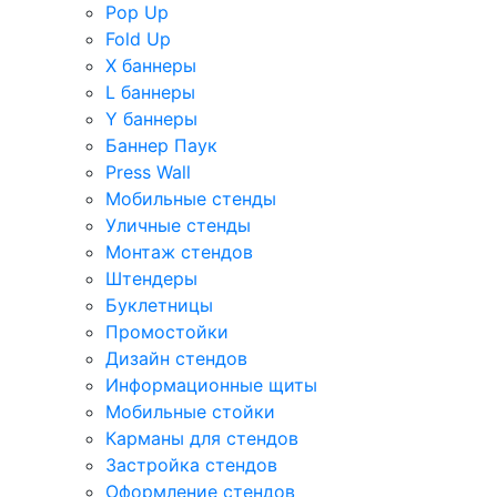
Pop Up
Fold Up
Х баннеры
L баннеры
Y баннеры
Баннер Паук
Press Wall
Мобильные стенды
Уличные стенды
Монтаж стендов
Штендеры
Буклетницы
Промостойки
Дизайн стендов
Информационные щиты
Мобильные стойки
Карманы для стендов
Застройка стендов
Оформление стендов