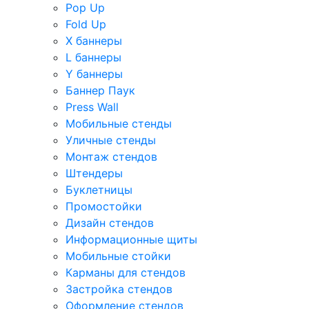
Pop Up
Fold Up
Х баннеры
L баннеры
Y баннеры
Баннер Паук
Press Wall
Мобильные стенды
Уличные стенды
Монтаж стендов
Штендеры
Буклетницы
Промостойки
Дизайн стендов
Информационные щиты
Мобильные стойки
Карманы для стендов
Застройка стендов
Оформление стендов