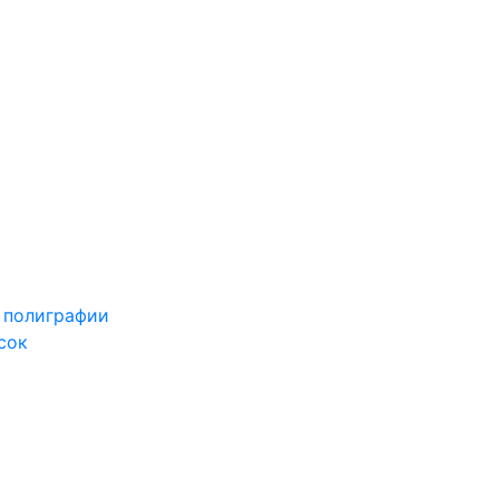
 полиграфии
сок