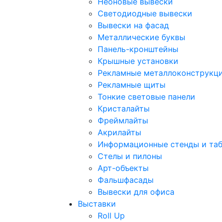
Неоновые вывески
Светодиодные вывески
Вывески на фасад
Металлические буквы
Панель-кронштейны
Крышные установки
Рекламные металлоконструкц
Рекламные щиты
Тонкие световые панели
Кристалайты
Фреймлайты
Акрилайты
Информационные стенды и та
Стелы и пилоны
Арт-объекты
Фальшфасады
Вывески для офиса
Выставки
Roll Up