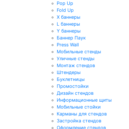
Pop Up
Fold Up
Х баннеры
L баннеры
Y баннеры
Баннер Паук
Press Wall
Мобильные стенды
Уличные стенды
Монтаж стендов
Штендеры
Буклетницы
Промостойки
Дизайн стендов
Информационные щиты
Мобильные стойки
Карманы для стендов
Застройка стендов
Оформление стендов