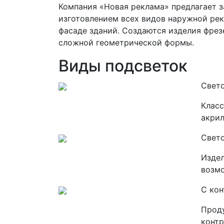
Компания «Новая реклама» предлагает 
изготовлением всех видов наружной рек
фасаде зданий. Создаются изделия фре
сложной геометрической формы.
Виды подсветок
Свет
Класс
акрил
Свет
Издел
возмо
С ко
Проду
контр