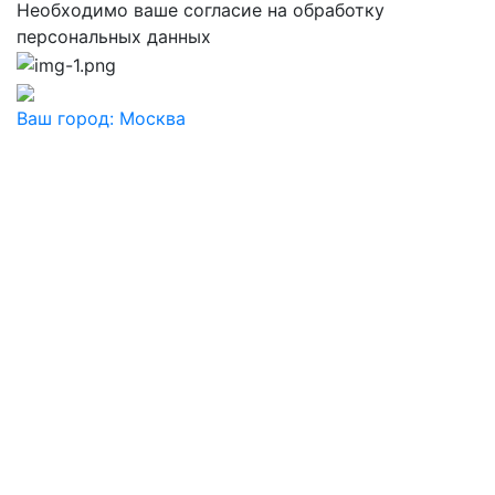
Необходимо ваше согласие на обработку
персональных данных
Ваш город:
Москва
Ваш город
Москва
Балашиха
Видное
Воскресенск
Дзержинский
Дмитров
Долгопрудный
Домодедово
Дубна
Железнодорожный
Жуковский