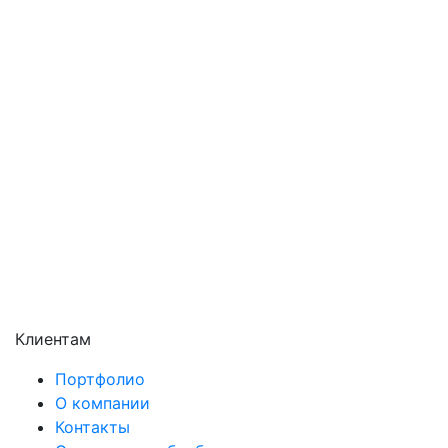
Павловский Посад
Подольск
Пушкино
Раменское
Реутов
Сергиев Посад
Серпухов
Солнечногорск
Химки
Чехов
Щёлково
Электросталь
Электроугли
Клиентам
Портфолио
О компании
Контакты