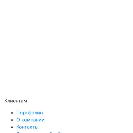
Павловский Посад
Подольск
Пушкино
Раменское
Реутов
Сергиев Посад
Серпухов
Солнечногорск
Химки
Чехов
Щёлково
Электросталь
Электроугли
Клиентам
Портфолио
О компании
Контакты