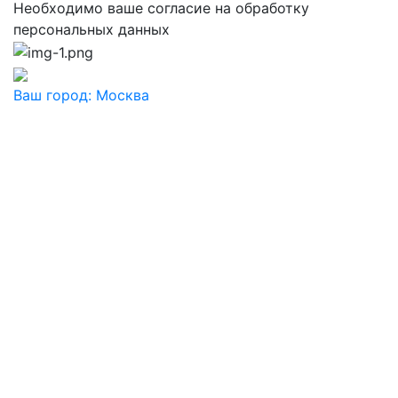
Необходимо ваше согласие на обработку
персональных данных
Ваш город:
Москва
Ваш город
Москва
Балашиха
Видное
Воскресенск
Дзержинский
Дмитров
Долгопрудный
Домодедово
Дубна
Железнодорожный
Жуковский