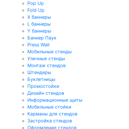
Pop Up
Fold Up
Х баннеры
L баннеры
Y баннеры
Баннер Паук
Press Wall
Мобильные стенды
Уличные стенды
Монтаж стендов
Штендеры
Буклетницы
Промостойки
Дизайн стендов
Информационные щиты
Мобильные стойки
Карманы для стендов
Застройка стендов
Оформление стендов