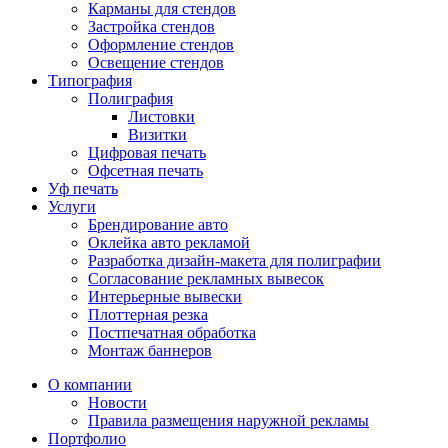
Карманы для стендов
Застройка стендов
Оформление стендов
Освещение стендов
Типография
Полиграфия
Листовки
Визитки
Цифровая печать
Офсетная печать
Уф печать
Услуги
Брендирование авто
Оклейка авто рекламой
Разработка дизайн-макета для полиграфии
Согласование рекламных вывесок
Интерьерные вывески
Плоттерная резка
Постпечатная обработка
Монтаж баннеров
О компании
Новости
Правила размещения наружной рекламы
Портфолио