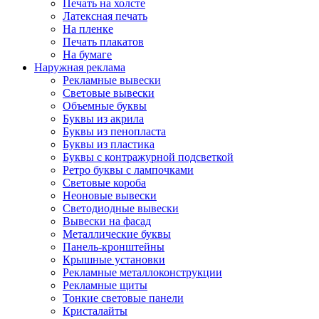
Печать на холсте
Латексная печать
На пленке
Печать плакатов
На бумаге
Наружная реклама
Рекламные вывески
Световые вывески
Объемные буквы
Буквы из акрила
Буквы из пенопласта
Буквы из пластика
Буквы с контражурной подсветкой
Ретро буквы с лампочками
Световые короба
Неоновые вывески
Светодиодные вывески
Вывески на фасад
Металлические буквы
Панель-кронштейны
Крышные установки
Рекламные металлоконструкции
Рекламные щиты
Тонкие световые панели
Кристалайты