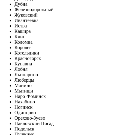
Дубна
Железнодорожный
Жуковский
Ивантеевка
Истра
Кашира
Клин
Коломна
Королев
Котельники
Красногорск
Купавна
Лобня
Лыткарино
Люберцы
Монино
Мытищи
Наро-Фоминск
Нахабино
Ногинск
Одинцово
Орехово-Зуево
Павловский Посад
Подольск
Пушкино