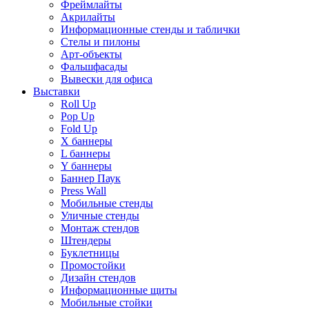
Фреймлайты
Акрилайты
Информационные стенды и таблички
Стелы и пилоны
Арт-объекты
Фальшфасады
Вывески для офиса
Выставки
Roll Up
Pop Up
Fold Up
Х баннеры
L баннеры
Y баннеры
Баннер Паук
Press Wall
Мобильные стенды
Уличные стенды
Монтаж стендов
Штендеры
Буклетницы
Промостойки
Дизайн стендов
Информационные щиты
Мобильные стойки