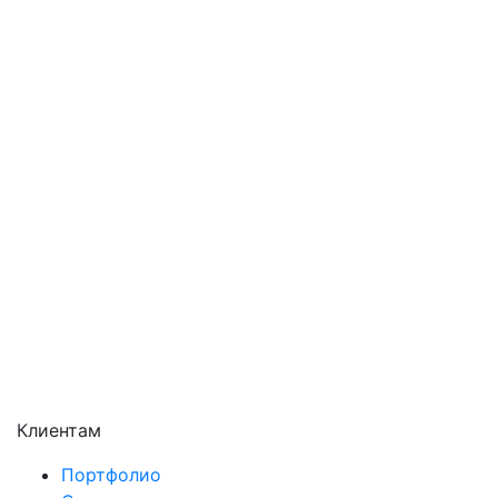
Одинцово
Орехово-Зуево
Павловский Посад
Подольск
Пушкино
Раменское
Реутов
Сергиев Посад
Серпухов
Солнечногорск
Химки
Чехов
Щёлково
Электросталь
Электроугли
Клиентам
Портфолио