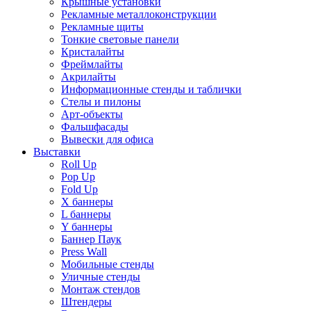
Крышные установки
Рекламные металлоконструкции
Рекламные щиты
Тонкие световые панели
Кристалайты
Фреймлайты
Акрилайты
Информационные стенды и таблички
Стелы и пилоны
Арт-объекты
Фальшфасады
Вывески для офиса
Выставки
Roll Up
Pop Up
Fold Up
Х баннеры
L баннеры
Y баннеры
Баннер Паук
Press Wall
Мобильные стенды
Уличные стенды
Монтаж стендов
Штендеры