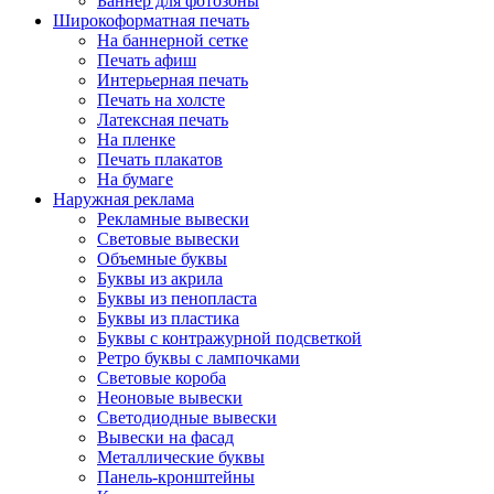
Баннер для фотозоны
Широкоформатная печать
На баннерной сетке
Печать афиш
Интерьерная печать
Печать на холсте
Латексная печать
На пленке
Печать плакатов
На бумаге
Наружная реклама
Рекламные вывески
Световые вывески
Объемные буквы
Буквы из акрила
Буквы из пенопласта
Буквы из пластика
Буквы с контражурной подсветкой
Ретро буквы с лампочками
Световые короба
Неоновые вывески
Светодиодные вывески
Вывески на фасад
Металлические буквы
Панель-кронштейны