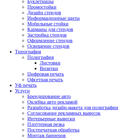
Буклетницы
Промостойки
Дизайн стендов
Информационные щиты
Мобильные стойки
Карманы для стендов
Застройка стендов
Оформление стендов
Освещение стендов
Типография
Полиграфия
Листовки
Визитки
Цифровая печать
Офсетная печать
Уф печать
Услуги
Брендирование авто
Оклейка авто рекламой
Разработка дизайн-макета для полиграфии
Согласование рекламных вывесок
Интерьерные вывески
Плоттерная резка
Постпечатная обработка
Монтаж баннеров