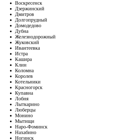
Воскресенск
Дзержинский
Дмитров
Долгопрудный
Домодедово
Дубна
Железнодорожный
Жуковский
Ивантеевка
Истра
Кашира
Клин
Коломна
Королев
Котельники
Красногорск
Купавна
Лобня
Лыткарино
Люберцы
Монино
Мытищи
Наро-Фоминск
Нахабино
Ногинск