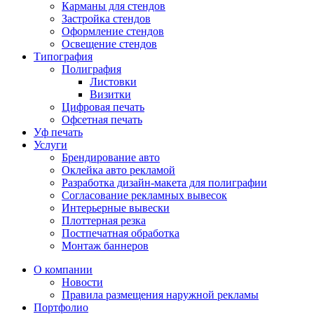
Карманы для стендов
Застройка стендов
Оформление стендов
Освещение стендов
Типография
Полиграфия
Листовки
Визитки
Цифровая печать
Офсетная печать
Уф печать
Услуги
Брендирование авто
Оклейка авто рекламой
Разработка дизайн-макета для полиграфии
Согласование рекламных вывесок
Интерьерные вывески
Плоттерная резка
Постпечатная обработка
Монтаж баннеров
О компании
Новости
Правила размещения наружной рекламы
Портфолио