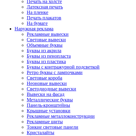
Печать на холсте
Латексная печать
На пленке
Печать плакатов
На бумаге
Наружная реклама
Рекламные вывески
Световые вывески
Объемные буквы
Буквы из акрила
Буквы из пенопласта
Буквы из пластика
Буквы с контражурной подсветкой
Ретро буквы с лампочками
Световые короба
Неоновые вывески
Светодиодные вывески
Вывески на фасад
Металлические буквы
Панель-кронштейны
Крышные установки
Рекламные металлоконструкции
Рекламные щиты
Тонкие световые панели
Кристалайты