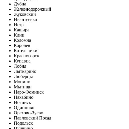
Дубна
Железнодорожный
Жуковский
Ивантеевка
Истра
Кашира
Клин
Коломна
Королев
Котельники
Красногорск
Купавна
Лобня
Лыткарино
Люберцы
Монино
Мытищи
Наро-Фоминск
Нахабино
Ногинск
Одинцово
Орехово-Зуево
Павловский Посад
Подольск
Пушкино