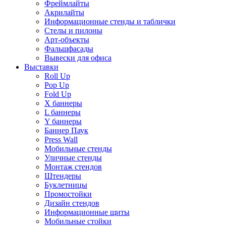
Фреймлайты
Акрилайты
Информационные стенды и таблички
Стелы и пилоны
Арт-объекты
Фальшфасады
Вывески для офиса
Выставки
Roll Up
Pop Up
Fold Up
Х баннеры
L баннеры
Y баннеры
Баннер Паук
Press Wall
Мобильные стенды
Уличные стенды
Монтаж стендов
Штендеры
Буклетницы
Промостойки
Дизайн стендов
Информационные щиты
Мобильные стойки