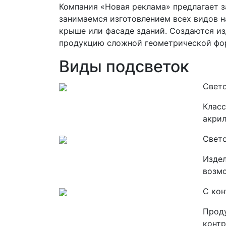
Компания «Новая реклама» предлагает з
занимаемся изготовлением всех видов н
крыше или фасаде зданий. Создаются из
продукцию сложной геометрической фо
Виды подсветок
Свет
Класс
акрил
Свет
Издел
возмо
С ко
Проду
контр