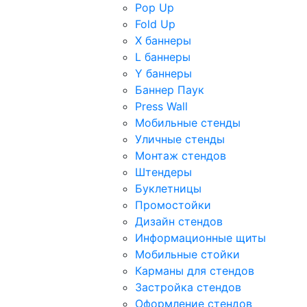
Pop Up
Fold Up
Х баннеры
L баннеры
Y баннеры
Баннер Паук
Press Wall
Мобильные стенды
Уличные стенды
Монтаж стендов
Штендеры
Буклетницы
Промостойки
Дизайн стендов
Информационные щиты
Мобильные стойки
Карманы для стендов
Застройка стендов
Оформление стендов