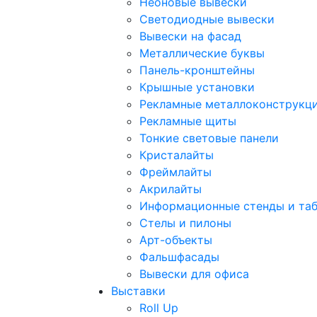
Неоновые вывески
Светодиодные вывески
Вывески на фасад
Металлические буквы
Панель-кронштейны
Крышные установки
Рекламные металлоконструкц
Рекламные щиты
Тонкие световые панели
Кристалайты
Фреймлайты
Акрилайты
Информационные стенды и та
Стелы и пилоны
Арт-объекты
Фальшфасады
Вывески для офиса
Выставки
Roll Up