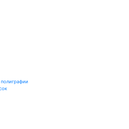
 полиграфии
сок