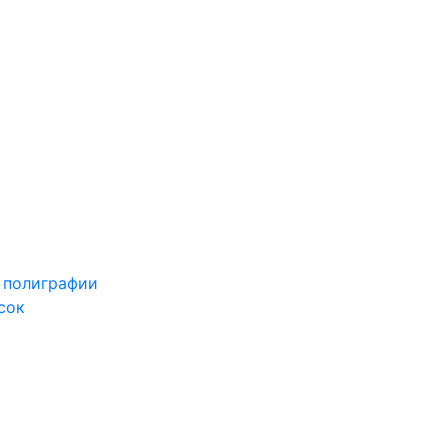
 полиграфии
сок