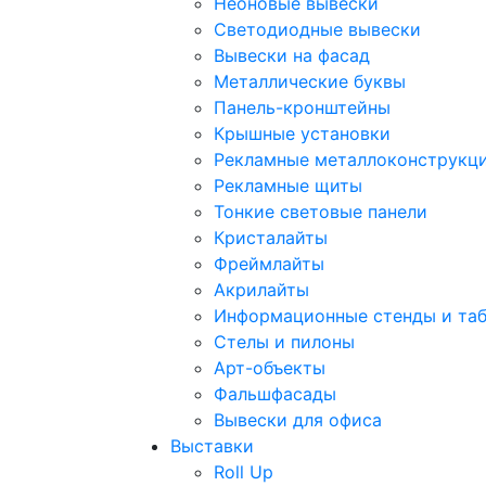
Неоновые вывески
Светодиодные вывески
Вывески на фасад
Металлические буквы
Панель-кронштейны
Крышные установки
Рекламные металлоконструкц
Рекламные щиты
Тонкие световые панели
Кристалайты
Фреймлайты
Акрилайты
Информационные стенды и та
Стелы и пилоны
Арт-объекты
Фальшфасады
Вывески для офиса
Выставки
Roll Up