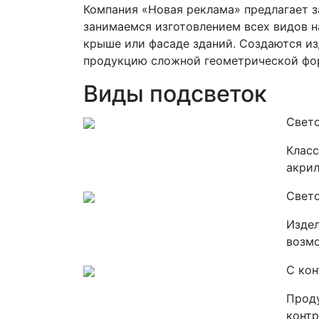
Компания «Новая реклама» предлагает з
занимаемся изготовлением всех видов н
крыше или фасаде зданий. Создаются из
продукцию сложной геометрической фо
Виды подсветок
Свет
Класс
акрил
Свет
Издел
возмо
С ко
Проду
контр