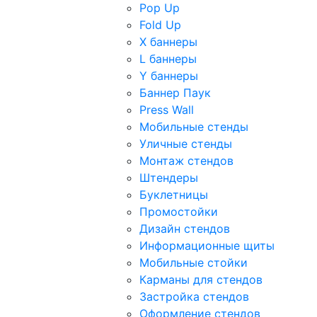
Pop Up
Fold Up
Х баннеры
L баннеры
Y баннеры
Баннер Паук
Press Wall
Мобильные стенды
Уличные стенды
Монтаж стендов
Штендеры
Буклетницы
Промостойки
Дизайн стендов
Информационные щиты
Мобильные стойки
Карманы для стендов
Застройка стендов
Оформление стендов