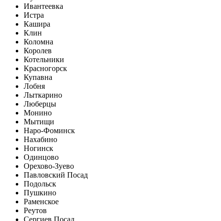
Ивантеевка
Истра
Кашира
Клин
Коломна
Королев
Котельники
Красногорск
Купавна
Лобня
Лыткарино
Люберцы
Монино
Мытищи
Наро-Фоминск
Нахабино
Ногинск
Одинцово
Орехово-Зуево
Павловский Посад
Подольск
Пушкино
Раменское
Реутов
Сергиев Посад