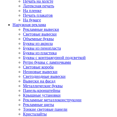
Печать на холсте
Латексная печать
На пленке
Печать плакатов
На бумаге
Наружная реклама
Рекламные вывески
Световые вывески
Объемные буквы
Буквы из акрила
Буквы из пенопласта
Буквы из пластика
Буквы с контражурной подсветкой
Ретро буквы с лампочками
Световые короба
Неоновые вывески
Светодиодные вывески
Вывески на фасад
Металлические буквы
Панель-кронштейны
Крышные установки
Рекламные металлоконструкции
Рекламные щиты
Тонкие световые панели
Кристалайты