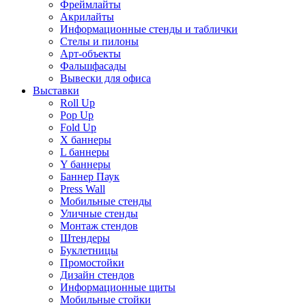
Фреймлайты
Акрилайты
Информационные стенды и таблички
Стелы и пилоны
Арт-объекты
Фальшфасады
Вывески для офиса
Выставки
Roll Up
Pop Up
Fold Up
Х баннеры
L баннеры
Y баннеры
Баннер Паук
Press Wall
Мобильные стенды
Уличные стенды
Монтаж стендов
Штендеры
Буклетницы
Промостойки
Дизайн стендов
Информационные щиты
Мобильные стойки