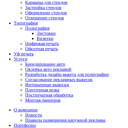
Карманы для стендов
Застройка стендов
Оформление стендов
Освещение стендов
Типография
Полиграфия
Листовки
Визитки
Цифровая печать
Офсетная печать
Уф печать
Услуги
Брендирование авто
Оклейка авто рекламой
Разработка дизайн-макета для полиграфии
Согласование рекламных вывесок
Интерьерные вывески
Плоттерная резка
Постпечатная обработка
Монтаж баннеров
О компании
Новости
Правила размещения наружной рекламы
Портфолио