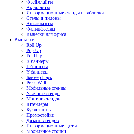
Фреймлайты
Акрилайты
Информационные стенды и таблички
Стелы и пилоны
Арт-объекты
Фальшфасады
Вывески для офиса
Выставки
Roll Up
Pop Up
Fold Up
Х баннеры
L баннеры
Y баннеры
Баннер Паук
Press Wall
Мобильные стенды
Уличные стенды
Монтаж стендов
Штендеры
Буклетницы
Промостойки
Дизайн стендов
Информационные щиты
Мобильные стойки