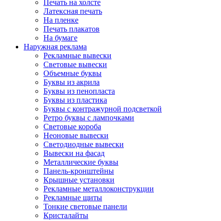
Печать на холсте
Латексная печать
На пленке
Печать плакатов
На бумаге
Наружная реклама
Рекламные вывески
Световые вывески
Объемные буквы
Буквы из акрила
Буквы из пенопласта
Буквы из пластика
Буквы с контражурной подсветкой
Ретро буквы с лампочками
Световые короба
Неоновые вывески
Светодиодные вывески
Вывески на фасад
Металлические буквы
Панель-кронштейны
Крышные установки
Рекламные металлоконструкции
Рекламные щиты
Тонкие световые панели
Кристалайты