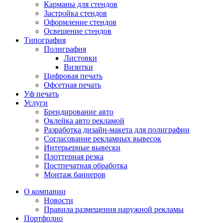
Карманы для стендов
Застройка стендов
Оформление стендов
Освещение стендов
Типография
Полиграфия
Листовки
Визитки
Цифровая печать
Офсетная печать
Уф печать
Услуги
Брендирование авто
Оклейка авто рекламой
Разработка дизайн-макета для полиграфии
Согласование рекламных вывесок
Интерьерные вывески
Плоттерная резка
Постпечатная обработка
Монтаж баннеров
О компании
Новости
Правила размещения наружной рекламы
Портфолио