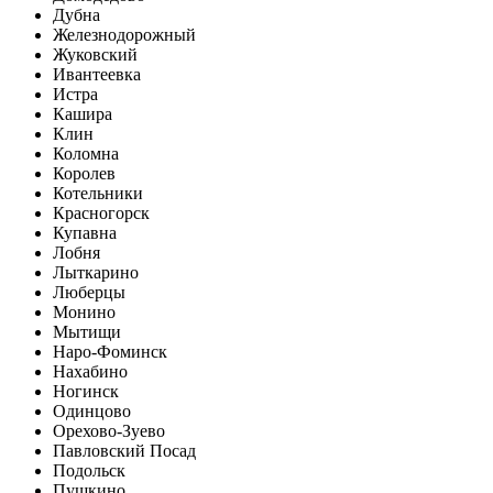
Дубна
Железнодорожный
Жуковский
Ивантеевка
Истра
Кашира
Клин
Коломна
Королев
Котельники
Красногорск
Купавна
Лобня
Лыткарино
Люберцы
Монино
Мытищи
Наро-Фоминск
Нахабино
Ногинск
Одинцово
Орехово-Зуево
Павловский Посад
Подольск
Пушкино