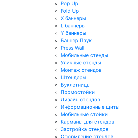
Pop Up
Fold Up
Х баннеры
L баннеры
Y баннеры
Баннер Паук
Press Wall
Мобильные стенды
Уличные стенды
Монтаж стендов
Штендеры
Буклетницы
Промостойки
Дизайн стендов
Информационные щиты
Мобильные стойки
Карманы для стендов
Застройка стендов
Оформление стендов