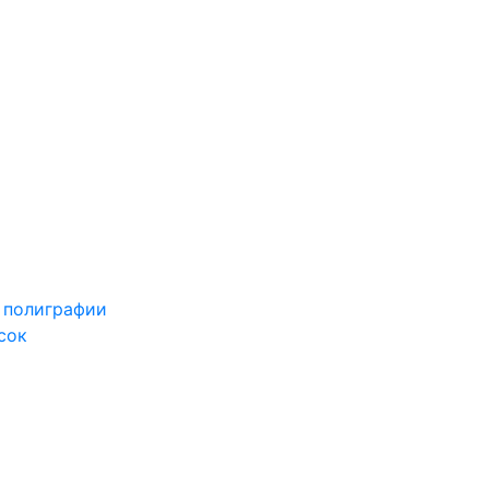
 полиграфии
сок