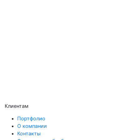
Павловский Посад
Подольск
Пушкино
Раменское
Реутов
Сергиев Посад
Серпухов
Солнечногорск
Химки
Чехов
Щёлково
Электросталь
Электроугли
Клиентам
Портфолио
О компании
Контакты