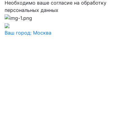
Необходимо ваше согласие на обработку
персональных данных
Ваш город:
Москва
Ваш город
Москва
Балашиха
Видное
Воскресенск
Дзержинский
Дмитров
Долгопрудный
Домодедово
Дубна
Железнодорожный
Жуковский