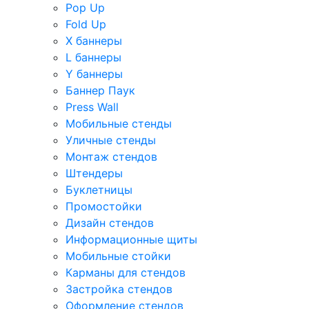
Pop Up
Fold Up
Х баннеры
L баннеры
Y баннеры
Баннер Паук
Press Wall
Мобильные стенды
Уличные стенды
Монтаж стендов
Штендеры
Буклетницы
Промостойки
Дизайн стендов
Информационные щиты
Мобильные стойки
Карманы для стендов
Застройка стендов
Оформление стендов