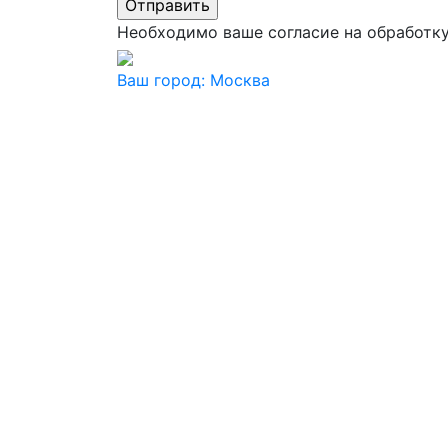
Необходимо ваше согласие на обработк
Ваш город:
Москва
Ваш город
Москва
Балашиха
Видное
Воскресенск
Дзержинский
Дмитров
Долгопрудный
Домодедово
Дубна
Железнодорожный
Жуковский
Ивантеевка
Истра