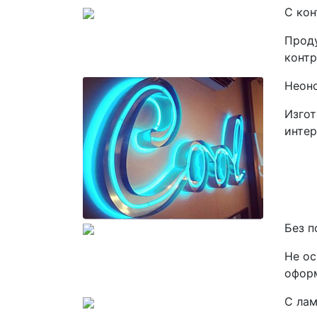
С ко
Проду
контр
Неон
Изгот
интер
Без п
Не ос
оформ
С ла