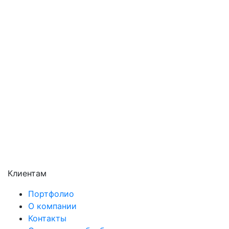
Павловский Посад
Подольск
Пушкино
Раменское
Реутов
Сергиев Посад
Серпухов
Солнечногорск
Химки
Чехов
Щёлково
Электросталь
Электроугли
Клиентам
Портфолио
О компании
Контакты