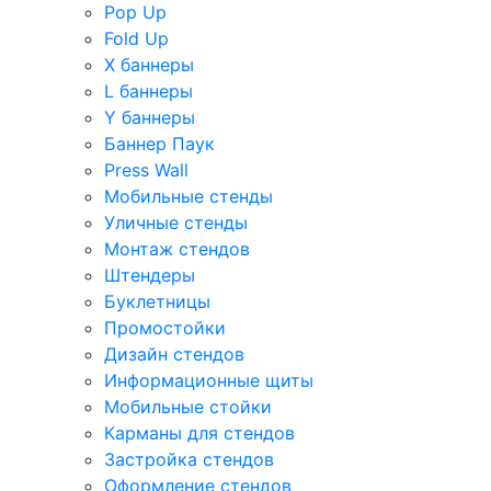
Pop Up
Fold Up
Х баннеры
L баннеры
Y баннеры
Баннер Паук
Press Wall
Мобильные стенды
Уличные стенды
Монтаж стендов
Штендеры
Буклетницы
Промостойки
Дизайн стендов
Информационные щиты
Мобильные стойки
Карманы для стендов
Застройка стендов
Оформление стендов