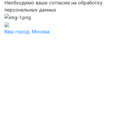
Необходимо ваше согласие на обработку
персональных данных
Ваш город:
Москва
Ваш город
Москва
Балашиха
Видное
Воскресенск
Дзержинский
Дмитров
Долгопрудный
Домодедово
Дубна
Железнодорожный
Жуковский