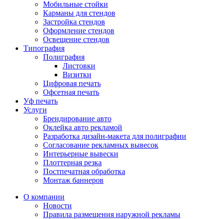
Мобильные стойки
Карманы для стендов
Застройка стендов
Оформление стендов
Освещение стендов
Типография
Полиграфия
Листовки
Визитки
Цифровая печать
Офсетная печать
Уф печать
Услуги
Брендирование авто
Оклейка авто рекламой
Разработка дизайн-макета для полиграфии
Согласование рекламных вывесок
Интерьерные вывески
Плоттерная резка
Постпечатная обработка
Монтаж баннеров
О компании
Новости
Правила размещения наружной рекламы