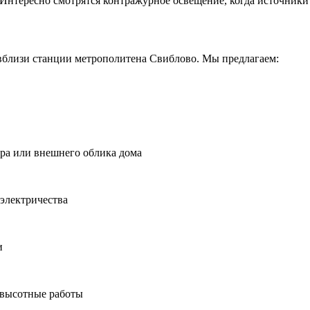
Интересно смотрятся контражурное освещение, когда источники 
вблизи станции метрополитена Свиблово. Мы предлагаем:
ера или внешнего облика дома
электричества
и
 высотные работы