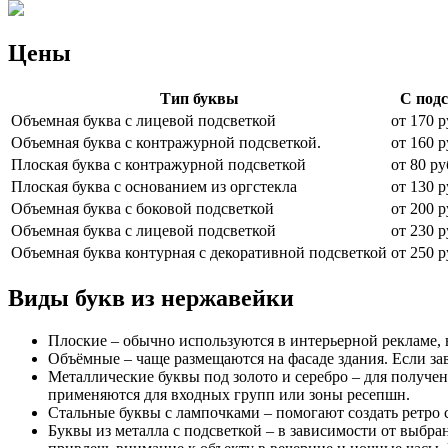
Цены
Тип буквы
С под
Объемная буква с лицевой подсветкой
от 170 р
Объемная буква с контражурной подсветкой.
от 160 р
Плоская буква с контражурной подсветкой
от 80 ру
Плоская буква с основанием из оргстекла
от 130 р
Объемная буква с боковой подсветкой
от 200 р
Объемная буква с лицевой подсветкой
от 230 р
Объемная буква контурная с декоративной подсветкой
от 250 р
Виды букв из нержавейки
Плоские – обычно используются в интерьерной рекламе, 
Объёмные – чаще размещаются на фасаде здания. Если за
Металлические буквы под золото и серебро – для получе
применяются для входных групп или зоны ресепшн.
Стальные буквы с лампочками – помогают создать ретро с
Буквы из металла с подсветкой – в зависимости от выб