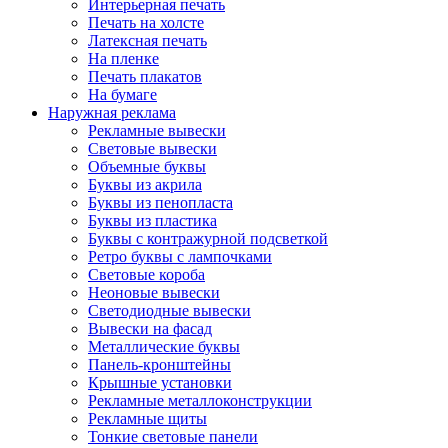
Интерьерная печать
Печать на холсте
Латексная печать
На пленке
Печать плакатов
На бумаге
Наружная реклама
Рекламные вывески
Световые вывески
Объемные буквы
Буквы из акрила
Буквы из пенопласта
Буквы из пластика
Буквы с контражурной подсветкой
Ретро буквы с лампочками
Световые короба
Неоновые вывески
Светодиодные вывески
Вывески на фасад
Металлические буквы
Панель-кронштейны
Крышные установки
Рекламные металлоконструкции
Рекламные щиты
Тонкие световые панели