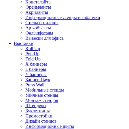
Кристалайты
Фреймлайты
Акрилайты
Информационные стенды и таблички
Стелы и пилоны
Арт-объекты
Фальшфасады
Вывески для офиса
Выставки
Roll Up
Pop Up
Fold Up
Х баннеры
L баннеры
Y баннеры
Баннер Паук
Press Wall
Мобильные стенды
Уличные стенды
Монтаж стендов
Штендеры
Буклетницы
Промостойки
Дизайн стендов
Информационные щиты