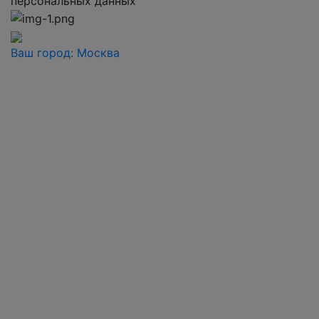
персональных данных
Ваш город:
Москва
Ваш город
Москва
Балашиха
Видное
Воскресенск
Дзержинский
Дмитров
Долгопрудный
Домодедово
Дубна
Железнодорожный
Жуковский
Ивантеевка
Истра