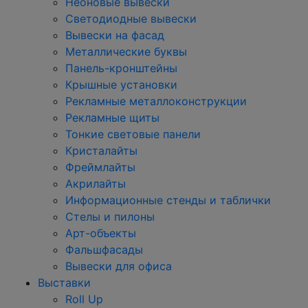
Неоновые вывески
Светодиодные вывески
Вывески на фасад
Металлические буквы
Панель-кронштейны
Крышные установки
Рекламные металлоконструкции
Рекламные щиты
Тонкие световые панели
Кристалайты
Фреймлайты
Акрилайты
Информационные стенды и таблички
Стелы и пилоны
Арт-объекты
Фальшфасады
Вывески для офиса
Выставки
Roll Up