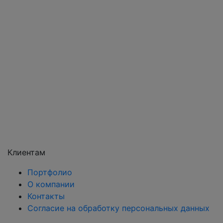
Подольск
Пушкино
Раменское
Реутов
Сергиев Посад
Серпухов
Солнечногорск
Химки
Чехов
Щёлково
Электросталь
Электроугли
Клиентам
Портфолио
О компании
Контакты
Согласие на обработку персональных данных