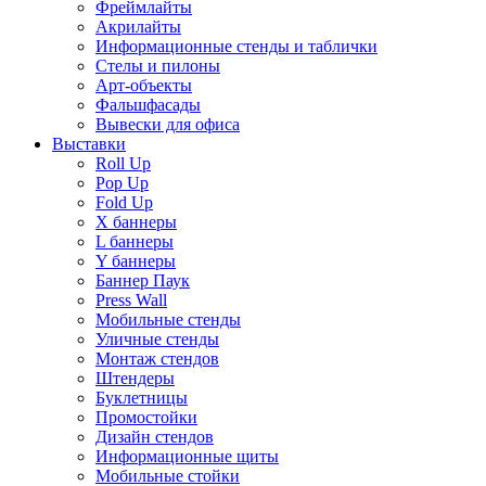
Фреймлайты
Акрилайты
Информационные стенды и таблички
Стелы и пилоны
Арт-объекты
Фальшфасады
Вывески для офиса
Выставки
Roll Up
Pop Up
Fold Up
Х баннеры
L баннеры
Y баннеры
Баннер Паук
Press Wall
Мобильные стенды
Уличные стенды
Монтаж стендов
Штендеры
Буклетницы
Промостойки
Дизайн стендов
Информационные щиты
Мобильные стойки