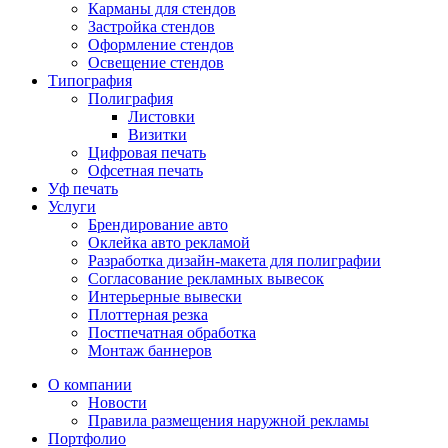
Карманы для стендов
Застройка стендов
Оформление стендов
Освещение стендов
Типография
Полиграфия
Листовки
Визитки
Цифровая печать
Офсетная печать
Уф печать
Услуги
Брендирование авто
Оклейка авто рекламой
Разработка дизайн-макета для полиграфии
Согласование рекламных вывесок
Интерьерные вывески
Плоттерная резка
Постпечатная обработка
Монтаж баннеров
О компании
Новости
Правила размещения наружной рекламы
Портфолио