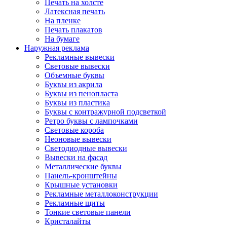
Печать на холсте
Латексная печать
На пленке
Печать плакатов
На бумаге
Наружная реклама
Рекламные вывески
Световые вывески
Объемные буквы
Буквы из акрила
Буквы из пенопласта
Буквы из пластика
Буквы с контражурной подсветкой
Ретро буквы с лампочками
Световые короба
Неоновые вывески
Светодиодные вывески
Вывески на фасад
Металлические буквы
Панель-кронштейны
Крышные установки
Рекламные металлоконструкции
Рекламные щиты
Тонкие световые панели
Кристалайты