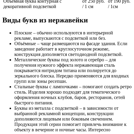
Объемная буква контурная с
от 250 руб.
от 190 руб.
декоративной подсветкой
/ 1 см
/ 1см
Виды букв из нержавейки
Плоские – обычно используются в интерьерной
рекламе, выпускаются с подсветкой или без.
Объёмные – чаще размещаются на фасаде здания. Если
заведение работает в круглосуточном режиме,
конструкция дополняется светодиодной подсветкой.
Металлические буквы под золото и серебро – для
получения нужного эффекта нержавеющая сталь
покрывается нитридом титана или полируется до
зеркального блеска. Нередко применяются для входных
групп или зоны ресепшн.
Стальные буквы с лампочками – помогают создать ретро
стиль. Изделия хорошо подходят для тематического
оформления ночных клубов, баров, ресторанов, сетей
быстрого питания.
Буквы из металла с подсветкой – в зависимости от
выбранной рекламной концепции, конструкции
дополняются лицевым или боковым свечением.
Продукция этой серии помогает привлечь внимание к
объекту в вечерние и ночные часы. Интересно