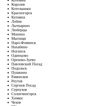
Коломна
Королев
Котельники
Красногорск
Купавна
Лобня
Лыткарино
Люберцы
Монино
Мытищи
Наро-Фоминск
Нахабино
Ногинск
Одинцово
Орехово-Зуево
Павловский Посад
Подольск
Пушкино
Раменское
Реутов
Сергиев Посад
Серпухов
Солнечногорск
Химки
Чехов