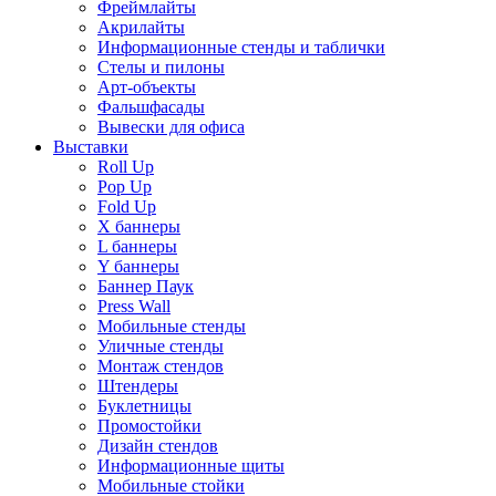
Фреймлайты
Акрилайты
Информационные стенды и таблички
Стелы и пилоны
Арт-объекты
Фальшфасады
Вывески для офиса
Выставки
Roll Up
Pop Up
Fold Up
Х баннеры
L баннеры
Y баннеры
Баннер Паук
Press Wall
Мобильные стенды
Уличные стенды
Монтаж стендов
Штендеры
Буклетницы
Промостойки
Дизайн стендов
Информационные щиты
Мобильные стойки