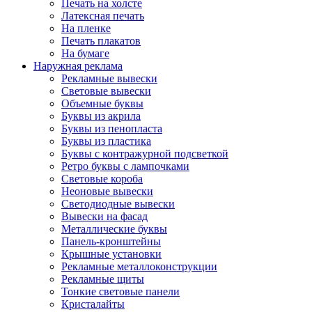
Печать на холсте
Латексная печать
На пленке
Печать плакатов
На бумаге
Наружная реклама
Рекламные вывески
Световые вывески
Объемные буквы
Буквы из акрила
Буквы из пенопласта
Буквы из пластика
Буквы с контражурной подсветкой
Ретро буквы с лампочками
Световые короба
Неоновые вывески
Светодиодные вывески
Вывески на фасад
Металлические буквы
Панель-кронштейны
Крышные установки
Рекламные металлоконструкции
Рекламные щиты
Тонкие световые панели
Кристалайты