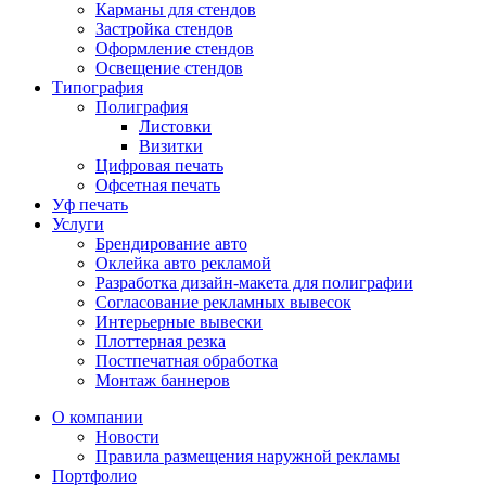
Карманы для стендов
Застройка стендов
Оформление стендов
Освещение стендов
Типография
Полиграфия
Листовки
Визитки
Цифровая печать
Офсетная печать
Уф печать
Услуги
Брендирование авто
Оклейка авто рекламой
Разработка дизайн-макета для полиграфии
Согласование рекламных вывесок
Интерьерные вывески
Плоттерная резка
Постпечатная обработка
Монтаж баннеров
О компании
Новости
Правила размещения наружной рекламы
Портфолио