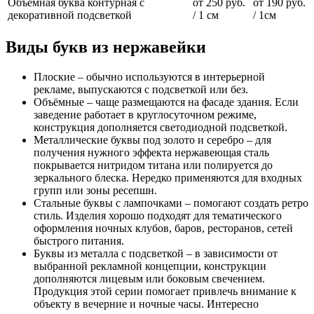
Объемная буква контурная с
от 250 руб.
от 190 руб.
декоративной подсветкой
/ 1 см
/ 1см
Виды букв из нержавейки
Плоские – обычно используются в интерьерной
рекламе, выпускаются с подсветкой или без.
Объёмные – чаще размещаются на фасаде здания. Если
заведение работает в круглосуточном режиме,
конструкция дополняется светодиодной подсветкой.
Металлические буквы под золото и серебро – для
получения нужного эффекта нержавеющая сталь
покрывается нитридом титана или полируется до
зеркального блеска. Нередко применяются для входных
групп или зоны ресепшн.
Стальные буквы с лампочками – помогают создать ретро
стиль. Изделия хорошо подходят для тематического
оформления ночных клубов, баров, ресторанов, сетей
быстрого питания.
Буквы из металла с подсветкой – в зависимости от
выбранной рекламной концепции, конструкции
дополняются лицевым или боковым свечением.
Продукция этой серии помогает привлечь внимание к
объекту в вечерние и ночные часы. Интересно