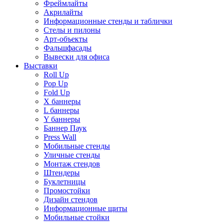
Фреймлайты
Акрилайты
Информационные стенды и таблички
Стелы и пилоны
Арт-объекты
Фальшфасады
Вывески для офиса
Выставки
Roll Up
Pop Up
Fold Up
Х баннеры
L баннеры
Y баннеры
Баннер Паук
Press Wall
Мобильные стенды
Уличные стенды
Монтаж стендов
Штендеры
Буклетницы
Промостойки
Дизайн стендов
Информационные щиты
Мобильные стойки