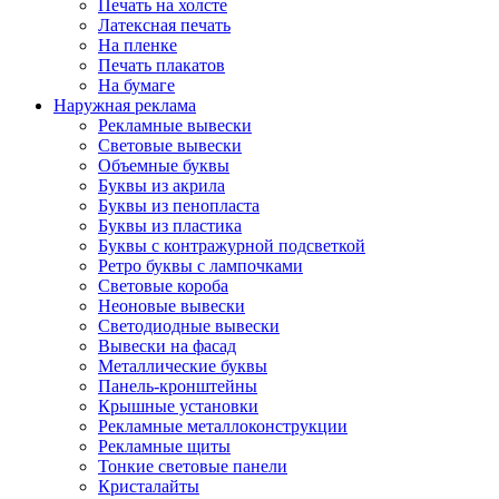
Печать на холсте
Латексная печать
На пленке
Печать плакатов
На бумаге
Наружная реклама
Рекламные вывески
Световые вывески
Объемные буквы
Буквы из акрила
Буквы из пенопласта
Буквы из пластика
Буквы с контражурной подсветкой
Ретро буквы с лампочками
Световые короба
Неоновые вывески
Светодиодные вывески
Вывески на фасад
Металлические буквы
Панель-кронштейны
Крышные установки
Рекламные металлоконструкции
Рекламные щиты
Тонкие световые панели
Кристалайты