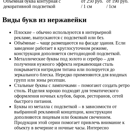
Объемная буква контурная с
от 250 руб.
от 190 руб.
декоративной подсветкой
/ 1 см
/ 1см
Виды букв из нержавейки
Плоские – обычно используются в интерьерной
рекламе, выпускаются с подсветкой или без.
Объёмные – чаще размещаются на фасаде здания. Если
заведение работает в круглосуточном режиме,
конструкция дополняется светодиодной подсветкой.
Металлические буквы под золото и серебро – для
получения нужного эффекта нержавеющая сталь
покрывается нитридом титана или полируется до
зеркального блеска. Нередко применяются для входных
групп или зоны ресепшн.
Стальные буквы с лампочками – помогают создать ретро
стиль. Изделия хорошо подходят для тематического
оформления ночных клубов, баров, ресторанов, сетей
быстрого питания.
Буквы из металла с подсветкой – в зависимости от
выбранной рекламной концепции, конструкции
дополняются лицевым или боковым свечением.
Продукция этой серии помогает привлечь внимание к
объекту в вечерние и ночные часы. Интересно