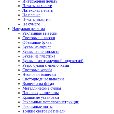
Интерьерная печать
Печать на холсте
Латексная печать
На пленке
Печать плакатов
На бумаге
Наружная реклама
Рекламные вывески
Световые вывески
Объемные буквы
Буквы из акрила
Буквы из пенопласта
Буквы из пластика
Буквы с контражурной подсветкой
Ретро буквы с лампочками
Световые короба
Неоновые вывески
Светодиодные вывески
Вывески на фасад
Металлические буквы
Панель-кронштейны
Крышные установки
Рекламные металлоконструкции
Рекламные щиты
Тонкие световые панели