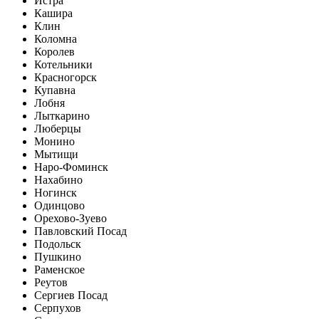
Истра
Кашира
Клин
Коломна
Королев
Котельники
Красногорск
Купавна
Лобня
Лыткарино
Люберцы
Монино
Мытищи
Наро-Фоминск
Нахабино
Ногинск
Одинцово
Орехово-Зуево
Павловский Посад
Подольск
Пушкино
Раменское
Реутов
Сергиев Посад
Серпухов