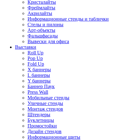
Кристалайты
Фреймлайты
Акрилайты
Информационные стенды и таблички
Стелы и пилоны
Арт-объекты
Фальшфасады
Вывески для офиса
Выставки
Roll Up
Pop Up
Fold Up
Х баннеры
L баннеры
Y баннеры
Баннер Паук
Press Wall
Мобильные стенды
Уличные стенды
Монтаж стендов
Штендеры
Буклетницы
Промостойки
Дизайн стендов
Информационные щиты