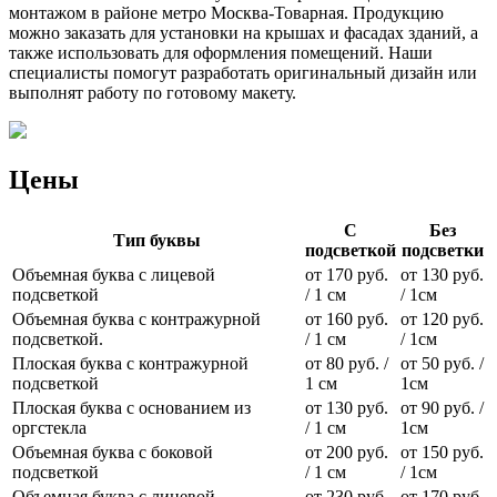
монтажом в районе метро Москва-Товарная. Продукцию
можно заказать для установки на крышах и фасадах зданий, а
также использовать для оформления помещений. Наши
специалисты помогут разработать оригинальный дизайн или
выполнят работу по готовому макету.
Цены
С
Без
Тип буквы
подсветкой
подсветки
Объемная буква с лицевой
от 170 руб.
от 130 руб.
подсветкой
/ 1 см
/ 1см
Объемная буква с контражурной
от 160 руб.
от 120 руб.
подсветкой.
/ 1 см
/ 1см
Плоская буква с контражурной
от 80 руб. /
от 50 руб. /
подсветкой
1 см
1см
Плоская буква с основанием из
от 130 руб.
от 90 руб. /
оргстекла
/ 1 см
1см
Объемная буква с боковой
от 200 руб.
от 150 руб.
подсветкой
/ 1 см
/ 1см
Объемная буква с лицевой
от 230 руб.
от 170 руб.