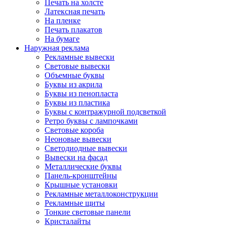
Печать на холсте
Латексная печать
На пленке
Печать плакатов
На бумаге
Наружная реклама
Рекламные вывески
Световые вывески
Объемные буквы
Буквы из акрила
Буквы из пенопласта
Буквы из пластика
Буквы с контражурной подсветкой
Ретро буквы с лампочками
Световые короба
Неоновые вывески
Светодиодные вывески
Вывески на фасад
Металлические буквы
Панель-кронштейны
Крышные установки
Рекламные металлоконструкции
Рекламные щиты
Тонкие световые панели
Кристалайты