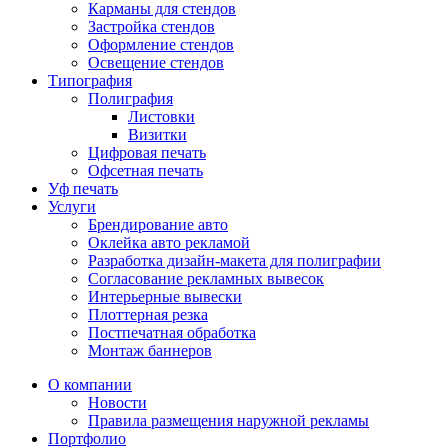
Карманы для стендов
Застройка стендов
Оформление стендов
Освещение стендов
Типография
Полиграфия
Листовки
Визитки
Цифровая печать
Офсетная печать
Уф печать
Услуги
Брендирование авто
Оклейка авто рекламой
Разработка дизайн-макета для полиграфии
Согласование рекламных вывесок
Интерьерные вывески
Плоттерная резка
Постпечатная обработка
Монтаж баннеров
О компании
Новости
Правила размещения наружной рекламы
Портфолио