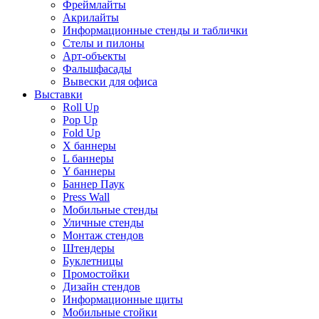
Фреймлайты
Акрилайты
Информационные стенды и таблички
Стелы и пилоны
Арт-объекты
Фальшфасады
Вывески для офиса
Выставки
Roll Up
Pop Up
Fold Up
Х баннеры
L баннеры
Y баннеры
Баннер Паук
Press Wall
Мобильные стенды
Уличные стенды
Монтаж стендов
Штендеры
Буклетницы
Промостойки
Дизайн стендов
Информационные щиты
Мобильные стойки