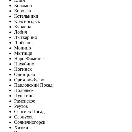
Клин
Коломна
Королев
Котельники
Красногорск
Купавна
Лобня
Лыткарино
Люберцы
Монино
Мытищи
Наро-Фоминск
Нахабино
Ногинск
Одинцово
Орехово-Зуево
Павловский Посад
Подольск
Пушкино
Раменское
Реутов
Сергиев Посад
Серпухов
Солнечногорск
Химки