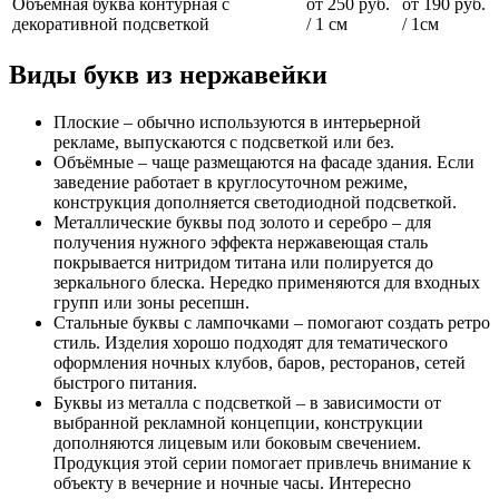
Объемная буква контурная с
от 250 руб.
от 190 руб.
декоративной подсветкой
/ 1 см
/ 1см
Виды букв из нержавейки
Плоские – обычно используются в интерьерной
рекламе, выпускаются с подсветкой или без.
Объёмные – чаще размещаются на фасаде здания. Если
заведение работает в круглосуточном режиме,
конструкция дополняется светодиодной подсветкой.
Металлические буквы под золото и серебро – для
получения нужного эффекта нержавеющая сталь
покрывается нитридом титана или полируется до
зеркального блеска. Нередко применяются для входных
групп или зоны ресепшн.
Стальные буквы с лампочками – помогают создать ретро
стиль. Изделия хорошо подходят для тематического
оформления ночных клубов, баров, ресторанов, сетей
быстрого питания.
Буквы из металла с подсветкой – в зависимости от
выбранной рекламной концепции, конструкции
дополняются лицевым или боковым свечением.
Продукция этой серии помогает привлечь внимание к
объекту в вечерние и ночные часы. Интересно