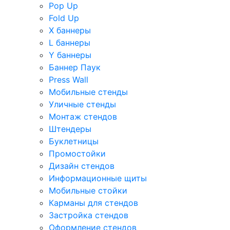
Pop Up
Fold Up
Х баннеры
L баннеры
Y баннеры
Баннер Паук
Press Wall
Мобильные стенды
Уличные стенды
Монтаж стендов
Штендеры
Буклетницы
Промостойки
Дизайн стендов
Информационные щиты
Мобильные стойки
Карманы для стендов
Застройка стендов
Оформление стендов