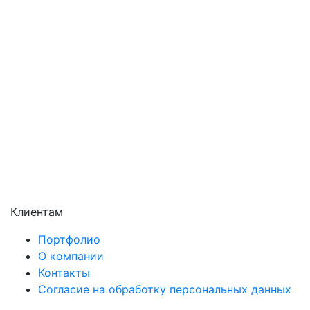
Подольск
Пушкино
Раменское
Реутов
Сергиев Посад
Серпухов
Солнечногорск
Химки
Чехов
Щёлково
Электросталь
Электроугли
Клиентам
Портфолио
О компании
Контакты
Согласие на обработку персональных данных