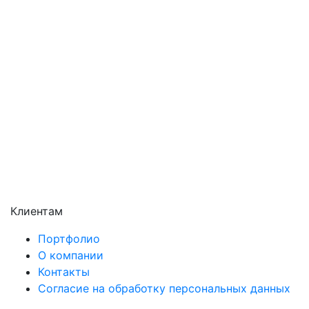
Подольск
Пушкино
Раменское
Реутов
Сергиев Посад
Серпухов
Солнечногорск
Химки
Чехов
Щёлково
Электросталь
Электроугли
Клиентам
Портфолио
О компании
Контакты
Согласие на обработку персональных данных