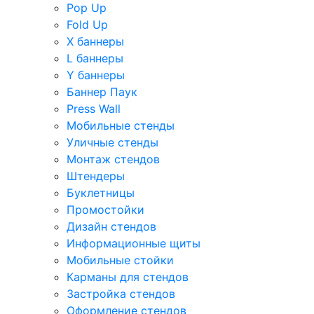
Pop Up
Fold Up
Х баннеры
L баннеры
Y баннеры
Баннер Паук
Press Wall
Мобильные стенды
Уличные стенды
Монтаж стендов
Штендеры
Буклетницы
Промостойки
Дизайн стендов
Информационные щиты
Мобильные стойки
Карманы для стендов
Застройка стендов
Оформление стендов