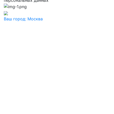
персональных данных
Ваш город:
Москва
Ваш город
Москва
Балашиха
Видное
Воскресенск
Дзержинский
Дмитров
Долгопрудный
Домодедово
Дубна
Железнодорожный
Жуковский
Ивантеевка
Истра