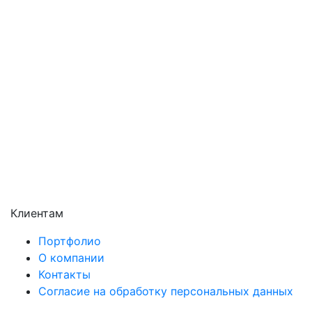
Подольск
Пушкино
Раменское
Реутов
Сергиев Посад
Серпухов
Солнечногорск
Химки
Чехов
Щёлково
Электросталь
Электроугли
Клиентам
Портфолио
О компании
Контакты
Согласие на обработку персональных данных