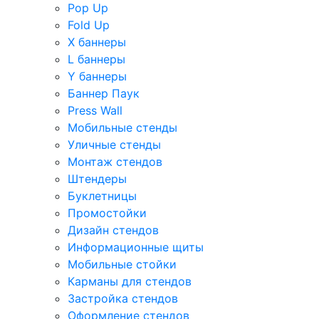
Pop Up
Fold Up
Х баннеры
L баннеры
Y баннеры
Баннер Паук
Press Wall
Мобильные стенды
Уличные стенды
Монтаж стендов
Штендеры
Буклетницы
Промостойки
Дизайн стендов
Информационные щиты
Мобильные стойки
Карманы для стендов
Застройка стендов
Оформление стендов