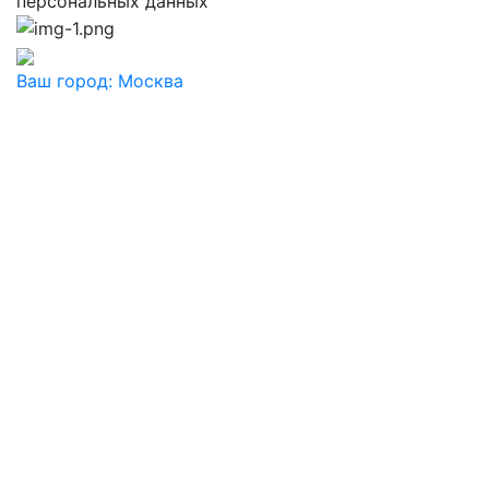
персональных данных
Ваш город:
Москва
Ваш город
Москва
Балашиха
Видное
Воскресенск
Дзержинский
Дмитров
Долгопрудный
Домодедово
Дубна
Железнодорожный
Жуковский
Ивантеевка
Истра