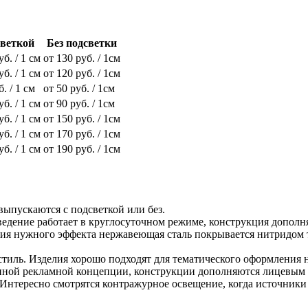
светкой
Без подсветки
уб. / 1 см
от 130 руб. / 1см
уб. / 1 см
от 120 руб. / 1см
б. / 1 см
от 50 руб. / 1см
уб. / 1 см
от 90 руб. / 1см
уб. / 1 см
от 150 руб. / 1см
уб. / 1 см
от 170 руб. / 1см
уб. / 1 см
от 190 руб. / 1см
выпускаются с подсветкой или без.
ведение работает в круглосуточном режиме, конструкция дополн
ния нужного эффекта нержавеющая сталь покрывается нитридом т
тиль. Изделия хорошо подходят для тематического оформления н
ранной рекламной концепции, конструкции дополняются лицевым
Интересно смотрятся контражурное освещение, когда источники 