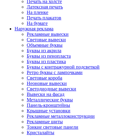
Печать на холсте
Латексная печать
На пленке
Печать плакатов
На бумаге
Наружная реклама
Рекламные вывески
Световые вывески
Объемные буквы
Буквы из акрила
Буквы из пенопласта
Буквы из пластика
Буквы с контражурной подсветкой
Ретро буквы с лампочками
Световые короба
Неоновые вывески
Светодиодные вывески
Вывески на фасад
Металлические буквы
Панель-кронштейны
Крышные установки
Рекламные металлоконструкции
Рекламные щиты
Тонкие световые панели
Кристалайты