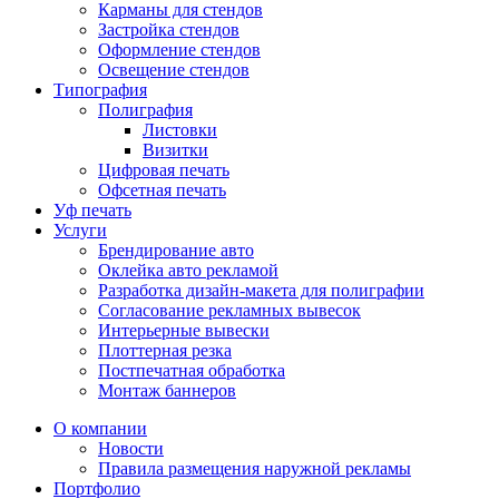
Карманы для стендов
Застройка стендов
Оформление стендов
Освещение стендов
Типография
Полиграфия
Листовки
Визитки
Цифровая печать
Офсетная печать
Уф печать
Услуги
Брендирование авто
Оклейка авто рекламой
Разработка дизайн-макета для полиграфии
Согласование рекламных вывесок
Интерьерные вывески
Плоттерная резка
Постпечатная обработка
Монтаж баннеров
О компании
Новости
Правила размещения наружной рекламы
Портфолио