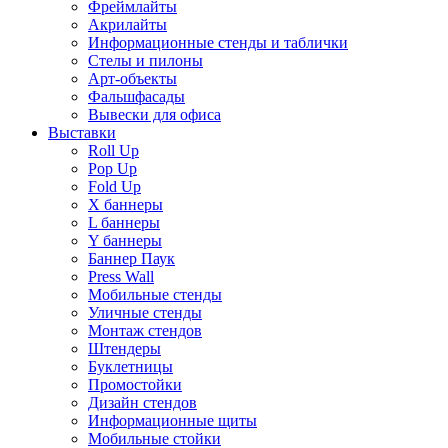
Фреймлайты
Акрилайты
Информационные стенды и таблички
Стелы и пилоны
Арт-объекты
Фальшфасады
Вывески для офиса
Выставки
Roll Up
Pop Up
Fold Up
Х баннеры
L баннеры
Y баннеры
Баннер Паук
Press Wall
Мобильные стенды
Уличные стенды
Монтаж стендов
Штендеры
Буклетницы
Промостойки
Дизайн стендов
Информационные щиты
Мобильные стойки