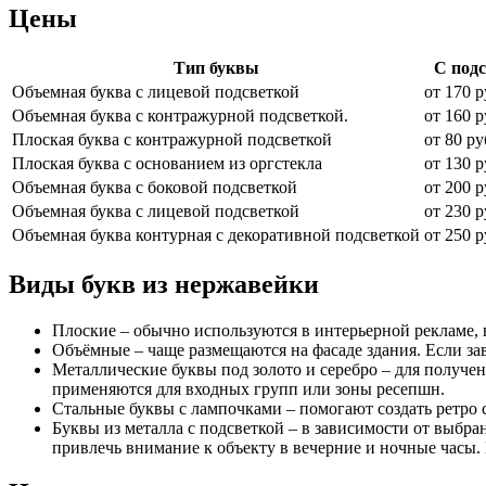
Цены
Тип буквы
С под
Объемная буква с лицевой подсветкой
от 170 р
Объемная буква с контражурной подсветкой.
от 160 р
Плоская буква с контражурной подсветкой
от 80 ру
Плоская буква с основанием из оргстекла
от 130 р
Объемная буква с боковой подсветкой
от 200 р
Объемная буква с лицевой подсветкой
от 230 р
Объемная буква контурная с декоративной подсветкой
от 250 р
Виды букв из нержавейки
Плоские – обычно используются в интерьерной рекламе, 
Объёмные – чаще размещаются на фасаде здания. Если за
Металлические буквы под золото и серебро – для получе
применяются для входных групп или зоны ресепшн.
Стальные буквы с лампочками – помогают создать ретро с
Буквы из металла с подсветкой – в зависимости от выб
привлечь внимание к объекту в вечерние и ночные часы. 