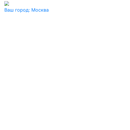
Ваш город:
Москва
Ваш город
Москва
Балашиха
Видное
Воскресенск
Дзержинский
Дмитров
Долгопрудный
Домодедово
Дубна
Железнодорожный
Жуковский
Ивантеевка
Истра
Кашира