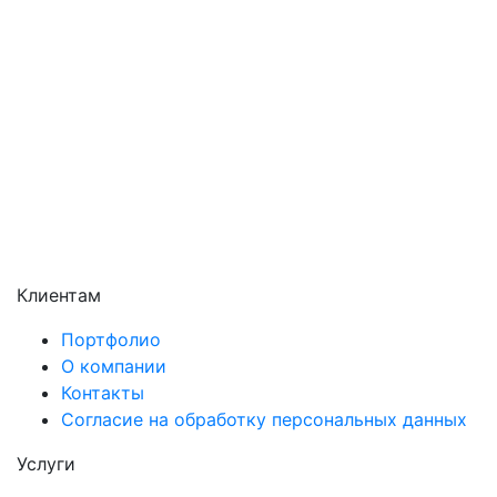
Раменское
Реутов
Сергиев Посад
Серпухов
Солнечногорск
Химки
Чехов
Щёлково
Электросталь
Электроугли
Клиентам
Портфолио
О компании
Контакты
Согласие на обработку персональных данных
Услуги