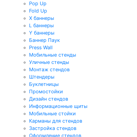
Pop Up
Fold Up
Х баннеры
L баннеры
Y баннеры
Баннер Паук
Press Wall
Мобильные стенды
Уличные стенды
Монтаж стендов
Штендеры
Буклетницы
Промостойки
Дизайн стендов
Информационные щиты
Мобильные стойки
Карманы для стендов
Застройка стендов
Оформление стендов