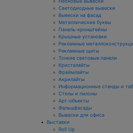
Неоновые вывески
Светодиодные вывески
Вывески на фасад
Металлические буквы
Панель-кронштейны
Крышные установки
Рекламные металлоконструкц
Рекламные щиты
Тонкие световые панели
Кристалайты
Фреймлайты
Акрилайты
Информационные стенды и та
Стелы и пилоны
Арт-объекты
Фальшфасады
Вывески для офиса
Выставки
Roll Up