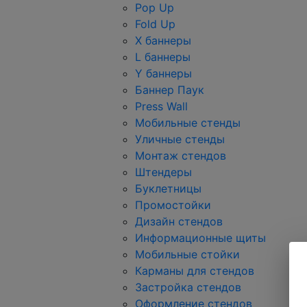
Pop Up
Fold Up
Х баннеры
L баннеры
Y баннеры
Баннер Паук
Press Wall
Мобильные стенды
Уличные стенды
Монтаж стендов
Штендеры
Буклетницы
Промостойки
Дизайн стендов
Информационные щиты
Мобильные стойки
Карманы для стендов
Застройка стендов
Оформление стендов