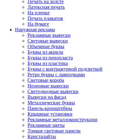
Печать на холсте
Латексная печать
На пленке
Печать плакатов
На бумаге
Наружная реклама
Рекламные вывески
Световые вывески
Объемные буквы
Буквы из акрила
Буквы из пенопласта
Буквы из пластика
Буквы с контражурной подсветкой
Ретро буквы с лампочками
Световые короба
Неоновые вывески
Светодиодные вывески
Вывески на фасад
Металлические буквы
Панель-кронштейны
Крышные установки
Рекламные металлоконструкции
Рекламные щиты
Тонкие световые панели
Кристалайты