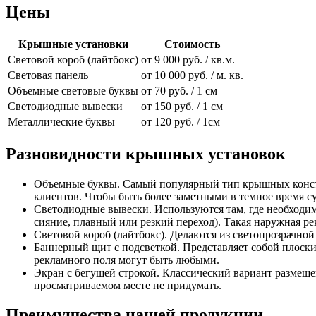
Цены
Крышные установки
Стоимость
Световой короб (лайтбокс)
от 9 000 руб. / кв.м.
Световая панель
от 10 000 руб. / м. кв.
Объемные световые буквы
от 70 руб. / 1 см
Светодиодные вывески
от 150 руб. / 1 см
Металлические буквы
от 120 руб. / 1см
Разновидности крышных установок
Объемные буквы. Самый популярный тип крышных констр
клиентов. Чтобы быть более заметными в темное время с
Светодиодные вывески. Используются там, где необходим
сияние, плавный или резкий переход). Такая наружная р
Световой короб (лайтбокс). Делаются из светопрозрачн
Баннерный щит с подсветкой. Представляет собой плоск
рекламного поля могут быть любыми.
Экран с бегущей строкой. Классический вариант размеще
просматриваемом месте не придумать.
Преимущества нашей продукции