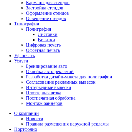
Карманы для стендов
Застройка стендов
Оформление стендов
Освещение стендов
Типография
Полиграфия
Листовки
Визитки
Цифровая печать
Офсетная печать
Уф печать
Услуги
Брендирование авто
Оклейка авто рекламой
Разработка дизайн-макета для полиграфии
Согласование рекламных вывесок
Интерьерные вывески
Плоттерная резка
Постпечатная обработка
Монтаж баннеров
О компании
Новости
Правила размещения наружной рекламы
Портфолио