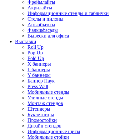
Фреймлайты
Акрилайты
Информационные стенды и таблички
Стелы и пилоны
Арт-объекты
Фальшфасады
Вывески для офиса
Выставки
Roll Up
Pop Up
Fold Up
Х баннеры
L баннеры
Y баннеры
Баннер Паук
Press Wall
Мобильные стенды
Уличные стенды
Монтаж стендов
Штендеры
Буклетницы
Промостойки
Дизайн стендов
Информационные щиты
Мобильные стойки