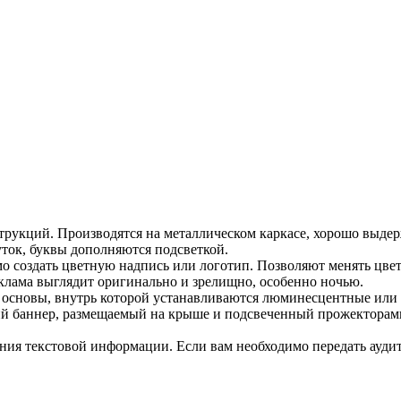
укций. Производятся на металлическом каркасе, хорошо выде
уток, буквы дополняются подсветкой.
о создать цветную надпись или логотип. Позволяют менять цвет
еклама выглядит оригинально и зрелищно, особенно ночью.
ой основы, внутрь которой устанавливаются люминесцентные или
ий баннер, размещаемый на крыше и подсвеченный прожекторам
ния текстовой информации. Если вам необходимо передать аудит