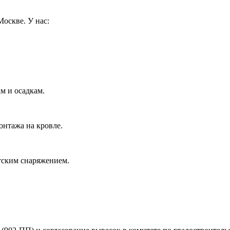
оскве. У нас:
м и осадкам.
онтажа на кровле.
тским снаряжением.